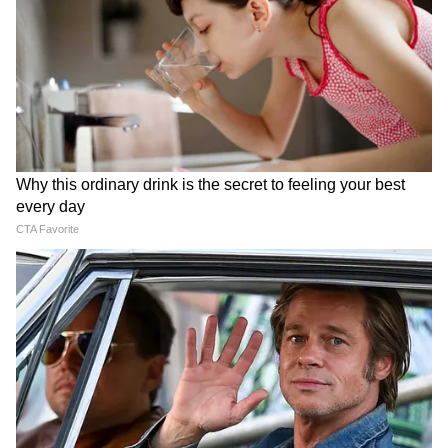
पानी? खुल गया सबसे बड़ा राज
जन्म के समय ऑक्सीजन की कमी
ब्रेन ट्यूमर या स्ट्रोक
आनुवंशिक कारण तेज बुखार
ब्रेन इंफेक्शन(जैसे मेनिनजाइटिस)
नींद की कमी, तनाव, या अत्यधिक फ्लैशिंग लाइट्स