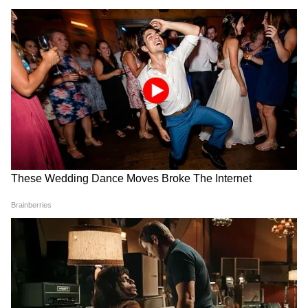
प्रेस कॉन्फ्रेंस में विशेष आयुक्त सुषमा गोडबोले, आयुक्त
पोम्मला सुनील कुमार, जी. जगदीश, रमेश के.एन., और
डॉ. राजेंद्र के.वी., बेंगलुरु के उपायुक्त कांताराजू, संयुक्त
आयुक्त पल्लवी, सहायक आयुक्त श्रीनिवास एम. और कई
अन्य वरिष्ठ अधिकारी उपस्थित थे। (एएनआई)
(Except for the headline, this story has
not been edited by Asianetnews Editorial
staff and is published from a syndicated
feed.)