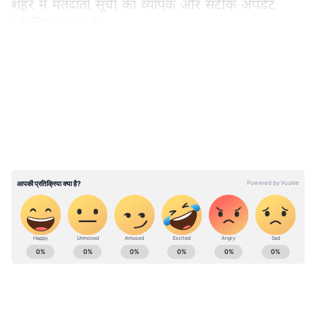
शहर में मतदाता सूची का व्यापक और सटीक अपडेट
सुनिश्चित करना है।
LATEST VIDEOS
राव ने आगे कहा कि जिन मामलों में निवासी पहली यात्रा
के दौरान उपलब्ध नहीं होते हैं, BLO गणना फॉर्म देने के
लिए दो अतिरिक्त प्रयास करेंगे। उन्होंने प्रशासन की पूर्ण
कवरेज की प्रतिबद्धता को रेखांकित करते हुए कहा, "यह
सुनिश्चित करने के लिए आवश्यक उपाय किए गए हैं कि
कोई भी घर सर्वेक्षण से बाहर न रह जाए।"
ABOUT THE AUTHOR
Asianet News Hindi Central
AN
Follow Us