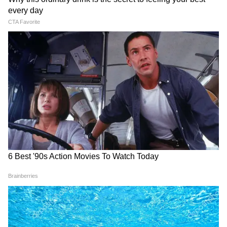
'हेलो, मैं दिव्या...': WhatsApp
‘पहले भी लूटा था’...कुरुक्षेत्र में फिर
मैसेज से खुला MP का सबसे बड़ा
उसी घर में लौटे नकाबपोश, इस बार
क्रिप्टो स्कैम, BJP नेता गिरफ्तार
ले गए 3.15 करोड़
LATEST VIDEOS
Rahul Gandhi ने E20 पर बनाया वीडियो
लेकिन कर दिया बड़ा भारी ब्लंडर!
Jalandhar में भयानक एक्सीडेंटः चकनाचूर हो
गई कार-3 लोगों की ऑन द स्पॉट मौत, SHO ने
क्या बताया...