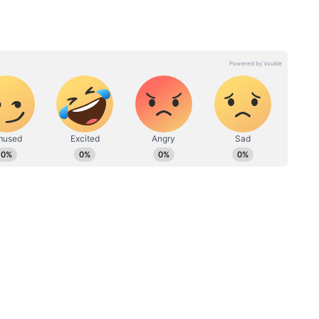
ली आवाज — गांव-कस्बों से लेकर पटना तक की ताज़ा
िर्फ Asianet News Hindi पर।
ज्यादा का अनुभव। मौजूदा समय में ये एशियानेट न्यूज हिंदी के साथ जुड़कर
जुलाई 2010 में मीडिया इंडस्ट्री में कदम रखा और अपने करियर की शुरुआत
 खबर, न्यूज विंग और दैनिक भास्कर जैसे प्रमुख प्रिंट मीडिया संस्थानों में
 फीचर रिपोर्टिंग पर काम किया। इसके बाद, डिजिटल मीडिया की दिशा में कदम
usam
UP Mein Aaj ka Mausam Kaisa
केशन-जॉब/करियर सेक्शन के साथ-साथ, लाइफस्टाइल, हेल्थ और रीलिजन
ों
Rahega: यूपी में कहीं 46°C की
े अलावा, फोकस और हमारा टीवी चैनलों में इंटरव्यू और न्यूज एंकर के तौर
 और
भीषण गर्मी, कहीं बारिश के संकेत,
जानें आपके जिले का हाल
ड
लाई तक दिल्ली में लगातार थंडरस्टॉर्म और बारिश का
ें धीरे-धीरे गिरावट आएगी और मौसम कुछ हद तक राहत