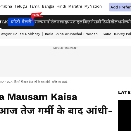
Prabha
Telugu
Tamil
Bangla
Hindi
Marathi
MyNation
Add Prefer
ज
GK
फोटो गैलरी
राज्य
मनोरंजन
लाइफस्टाइल
बिज़नेस
वीडियो
खेल
धर्म
ज्य
 Lawyer House Robbery
India China Arunachal Pradesh
Saudi Turkey Pa
दिल्ली में आज तेज गर्मी के बाद आंधी-बारिश का अलर्ट
LATE
ka Mausam Kaisa
 आज तेज गर्मी के बाद आंधी-