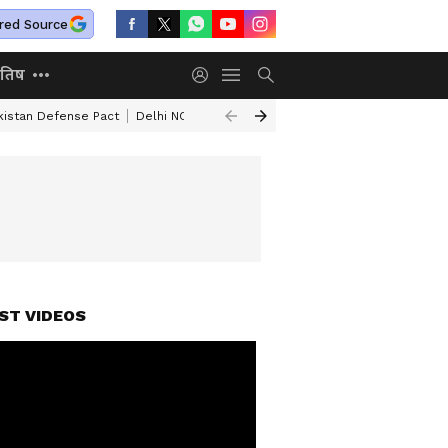
red Source
ोतिष
kistan Defense Pact
Delhi NCR Heavy Rain
Bengaluru Woman Skeleton
ST VIDEOS