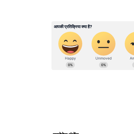
Bihar News
में पाएं बिहार की अस
रिपोर्ट, कहानी और अपडेट के साथ, स
ABOUT THE AUTHOR
Anita Tanvi
AT
अनीता तन्वी। मीडिया जगत में 15 साल से 
Related Articles
एजुकेशन सेगमेंट संभाल रही हैं। इन्होंने 
प्रभात खबर से की। पहले 6 सालों में, प्रभात
राष्ट्रीय, अंतरराष्ट्रीय, ह्यूमन एंगल और
Delhi Mein Aaj ka Ma
बढ़ाया। इन्हें प्रभात खबर.कॉम में एजु
Kaisa Rahega: दिल्ली वाल
सेक्शन को भी लीड करने का अनुभव है। इसक
सावधान! आज आंधी-तूफान
पर भी काम किया है।
बारिश का बड़ा अलर्ट
आने वाले दिनों का दिल्ली मौसम ट्रें
मौसम विभाग के अनुसार 29 जून से 3 जु
सिलसिला जारी रह सकता है। तापमान म
भरा हो सकता है।