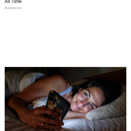
इन्होंने लखनऊ विश्वविद्यालय से पत्रकारिता और जनसंचार की डिग्री ली हुई
कर्नाटक समाचार
है। इनके पास डिजिटल मीडिया मार्केटिंग एक्जीक्यूटिव, सोशल मीडिया
मार्केटिंग, ऑनलाइन ब्रांडिंग और कंटेंट प्रमोशन का भी अनुभव है।
Follow Us
डीके शिवकुमार के बारे में
DKS कनकपुरा सीट से आठ बार के विधायक हैं। उनका
जन्म 1962 में कनकपुरा के पास डोड्डालहल्ली गांव में एक
किसान परिवार में हुआ था। उनके पिता का नाम केम्पेगौड़ा
और मां का नाम गौरम्मा है।
शिवकुमार 1989 में सथानूर से जीतकर पहली बार
कर्नाटक विधानसभा पहुंचे। अपने राजनीतिक करियर में
उन्होंने कई अहम पद संभाले, जिनमें होम गार्ड और जेल
(1991-92), शहरी विकास (1999-2004), ऊर्जा
(2013-18), और जल संसाधन व चिकित्सा शिक्षा