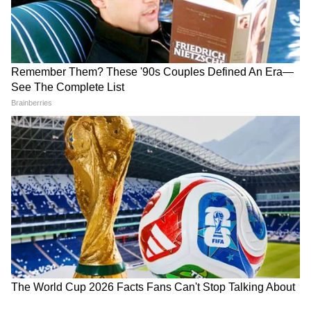
2006 के एशियन गेम्स में उन्होंने 3 गोल्ड और 1 सिल्वर
मेडल जीतकर और वर्ल्ड रिकॉर्ड की बराबरी करके दुनिया
LATEST VIDEOS
भर के शूटरों के हौसले पस्त कर दिए थे।
Rahul Gandhi से मिलीं CJP Protest में
जसपाल राणा के परिवार में कौन-कौन है?
लाठी खाने वाली Muskaan, Delhi Police से
दाग दिया ये सवाल!
पीछे वे अपनी पत्नी रीना राणा, बेटी देवांशी और बेटे
युवराज समेत भरा-पूरा परिवार छोड़ गए हैं। देश को कई
ओलंपिक मेडल दिलाने का उनका सपना अब उनकी
CJP के अंदर हो गई कलह, Abhijeet Dipke
विरासत के सहारे आगे बढ़ेगा।
के ही खिलाफ हो गए कई लोग!