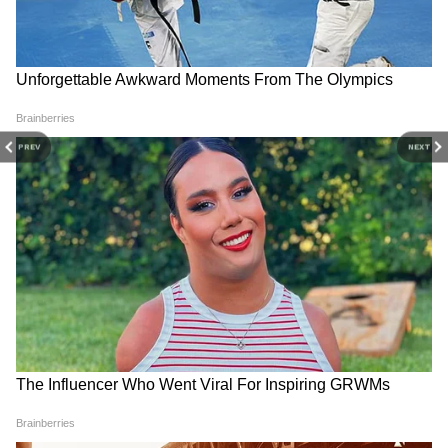
बिगड़ती चली गई? गुरुवार की रात उन्होंने दिल्ली के
DOWNLOAD APP
अस्पताल में आखिरी सांस ली। इस अचानक आए मोड़ ने
डॉक्टरों और उनके करीबियों को गहरे सदमे में डाल दिया
है।
RECOMMENDED STORIES
PREV
NEXT
मनु भाकर के कोच, जिन्होंने तैयार किए ओलंपिक सितारे
Manu Bhaker के कोच के रूप में जसपाल राणा को
भारतीय शूटिंग में एक सशक्त रणनीतिकार माना जाता था।
उन्होंने कई युवा निशानेबाजों को अंतरराष्ट्रीय स्तर तक
Sonam Wangchuk Health
Jagannath Rath Yatra:
Update : सोनम वांगचुक की बिगड़ी
मुख्यमंत्री भूपेन्द्र पटेल ने लगाई झाड़ू,
पहुंचाया और भारतीय पिस्टल शूटिंग को नई पहचान दी।
तबीयत, अनशन के 19वें दिन क्या है
देखें भव्य नजारा
उनकी कोचिंग शैली अनुशासन, तकनीकी सटीकता और
हाल?
मानसिक मजबूती पर आधारित थी, जिसने भारत को कई
अंतरराष्ट्रीय मंचों पर सफलता दिलाई।