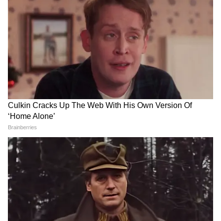
pic.twitter.com/AQLPE54Bhg
— Lalit Khambhayata (@lalitgajjer)
May 12, 2026
In Junagadh, a video of hunting
inside the Gir forest surfaced.
lioness chased the
animal&brought it downrare
incident was captured on a mobile
It is considered a rare sight for
wildlife
https://t.co/yqtMoxK8m6
hunt took place on the safari
route
#girforest
#wildlife
#hunting
pic.t
witter.com/1yHo2qMIh3