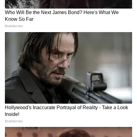
पूरी घटना कैमरे में रिकॉर्ड हो गई। 56 सेकंड का यह
वीडियो शिकार को अलग-अलग चरणों में दिखाता है।
इसमें शेरनी को तैयारी करते, पीछा करते और आखिर में
शिकार पर झपटते हुए कैद किया गया है। यह फुटेज
सोशल मीडिया पर वायरल हो गया है। वन्यजीव प्रेमियों
और प्रकृति के शौकीनों ने इस वीडियो को खूब शेयर किया
है। कई लोगों ने जानवरों की इस ताकत पर हैरानी और
प्रशंसा के साथ प्रतिक्रिया दी है। इस वायरल क्लिप ने देश
और दुनिया भर के दर्शकों का ध्यान खींचा है।
ગીરમાં સિંહો શિકાર કરીને જીવન ચલાવે
છે એ ખબર હોય પણ શિકાર થતો હોય
એવું દૃશ્ય સામાન્ય રીતે જોવા મળતું નથી.
સિંહ સફારીએ નીકળેલા પ્રવાસીઓને એ
દુર્લભ દૃશ્ય જોવા મળ્યું. (વીડિયો સંભવત:
12-5-2026નો છે)