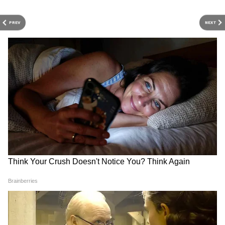
प्राकृतिक व्यवहार को उजागर किया।
PREV
NEXT
Viral Video Shows Lioness Hunting
in Front of Tourists in Gujarat’s Gir
Forest
pic.twitter.com/2f11ifGqp8
— Megh Updates 🚨™
(@MeghUpdates)
May 12, 2026