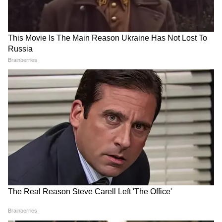
— Preeti Sompura
(@sompura_preeti)
May 12, 2026
4
6
Image Credit :
X/HateDetectors
सासन गिर नेचर सफारी पार्क एक प्रमुख पर्यटक आकर्षण
है। हर साल हजारों पर्यटक एशियाई शेरों को उनके
प्राकृतिक आवास में देखने आते हैं। गिर का जंगल दुनिया
की एकमात्र जगह है जहां ये शेर जंगल में स्वतंत्र रूप से