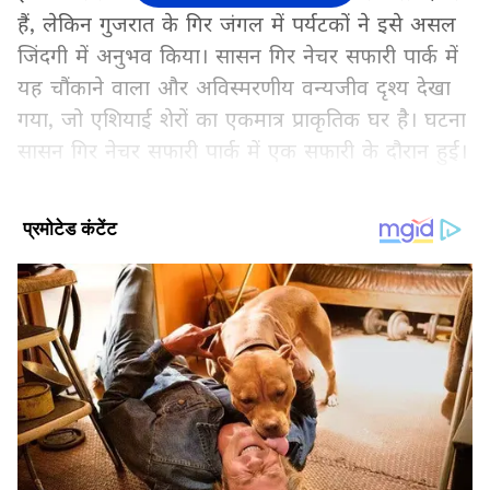
हैं, लेकिन गुजरात के गिर जंगल में पर्यटकों ने इसे असल
जिंदगी में अनुभव किया। सासन गिर नेचर सफारी पार्क में
यह चौंकाने वाला और अविस्मरणीय वन्यजीव दृश्य देखा
गया, जो एशियाई शेरों का एकमात्र प्राकृतिक घर है। घटना
सासन गिर नेचर सफारी पार्क में एक सफारी के दौरान हुई।
पर्यटक एक सफारी जीप में यात्रा कर रहे थे जब एक शेर
और शेरनी ने अचानक उनके सामने शिकार शुरू कर दिया।
इस पल ने आगंतुकों को स्तब्ध और अवाक कर दिया। कई
पर्यटकों ने सफारी के दौरान इतनी करीबी कार्रवाई कभी
नहीं देखी थी।
A rare and spine-chilling wildlife
incident was witnessed in the Gir
forest, the only home of Asiatic
lions, leaving tourists stunned