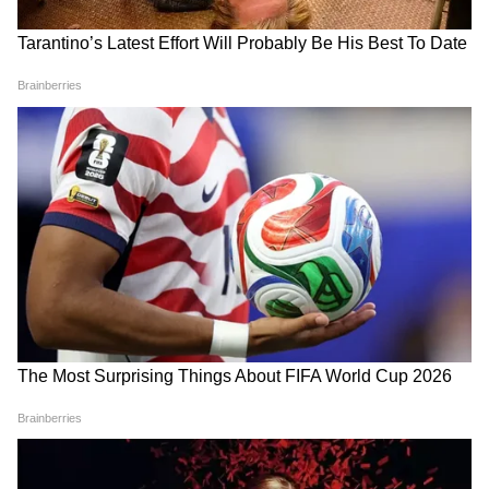
during a safari at Sasan Gir Nature
Safari Park.
While tourists were observing
lions from a safari jeep, a lion and
a lioness suddenly launched a…
pic.twitter.com/TmEx8m7Hnb
— Hate Detector 🔍
(@HateDetectors)
May 12, 2026
Add Asianetnews Hindi as a Preferred
Source
2
6