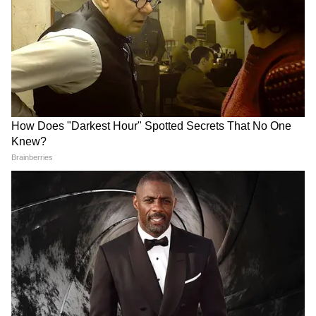
3
6
Image Credit :
X/HateDetectors