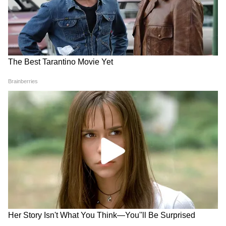
पूरा यूनाइटेड किंगडम (UK) इस समय इमिग्रेशन (प्रवासन)
और पब्लिक सेफ्टी (सार्वजनिक सुरक्षा) के मुद्दे पर बारूद
के ढेर पर बैठा है। इस घटना से ठीक पहले उत्तरी
आयरलैंड के बेलफास्ट में इमिग्रेशन-विरोधी प्रदर्शनों ने
हिंसक रूप अख्तियार कर लिया था, जहां गाड़ियों और
घरों को आग के हवाले कर दिया गया था।
ब्रिटेन के कई हिस्सों में अल्पसंख्यकों और प्रवासियों को
निशाना बनाया जा रहा है, जिसे सरकार ने "नस्लवादी
गुंडागर्दी" करार दिया है। ऐसे तनावपूर्ण माहौल में एक
भारतीय युवक की इस तरह सड़क पर चाकू मारकर हत्या
कर देना, कई अनसुलझे सवाल खड़े करता है। क्या गुरभेज
किसी व्यक्तिगत दुश्मनी का शिकार हुए या फिर वे ब्रिटेन में
सुलग रही इस नस्लीय नफरत और अंधाधुंध हिंसा की भेंट