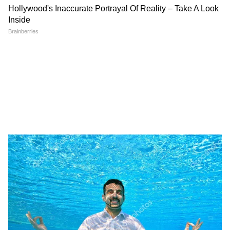
Monsoon Highway Driving
कितना पढ़ा-लिखा था अतीक अहमद
Tips: बारिश में हाईवे पर निकलने से
का सबसे छोटा बेटा? अबान अहमद
पहले जरूर जान लें NHAI की ये 5
की पढ़ाई जानकर चौंक जाएंगे
सलाह
LATEST VIDEOS
Modi in IIT Delhi: '1 लाख करोड़..अंग्रेजी में
बोलूं', देश के युवाओं को Modi ने दिया बहुत बड़ा
टास्क
देर रात Rishabh Pant की इस शिकायत पर
CM Pushkar Dhami की पहली प्रतिक्रिया