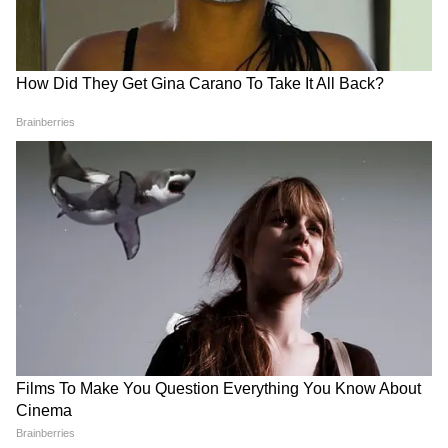
'कॉकरोच जनता पार्टी' ने बढ़ाया
छात्र आंदोलन, Same-Sex
पहला बड़ा कदम, जानिए 13
Marriage और पाकिस्तान... RSS
सदस्यीय टीम में किसे क्या मिला
प्रमुख ने एक साथ कही कई बड़ी बातें