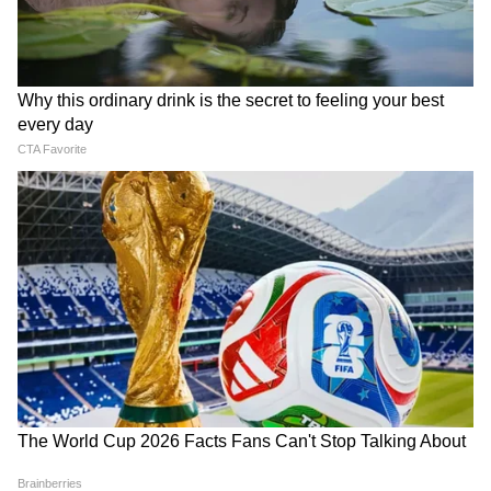
3
5
Image Credit :
X
वो खौफनाक सुबह: जब सिविल अस्पताल में थमीं
धड़कनें
बुधवार की सुबह लखनऊ के लिए एक बुरी खबर लेकर
आई। सुबह करीब 6:00 बजे प्रतीक यादव को उनके घरेलू
कर्मचारी आनन-फानन में सिविल अस्पताल लेकर पहुंचे।
अस्पताल के अधिकारियों और डॉक्टरों के अनुसार, जब