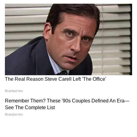
प्रतीक को वहां लाया गया, तब तक बहुत देर हो चुकी थी।
उनकी नब्ज थम चुकी थी और आंखों की पुतलियां स्थिर
थीं। डॉक्टरों ने उन्हें 'मृत घोषित' कर दिया। सूत्रों का
कहना है कि वे पिछले कुछ समय से अस्वस्थ थे और हाल
ही में एक निजी अस्पताल से उपचार कराकर लौटे थे।
#WATCH
| Lucknow: On the
demise of Prateek Yadav, Uttar
Pradesh Deputy CM Brajesh
Pathak says, "Respected Prateek
Yadav is not among us anymore. I
pray to God to grant him a place
at his feet and give strength to
his family to bear this unbearable
pain."
pic.twitter.com/sKgoZQSCJk