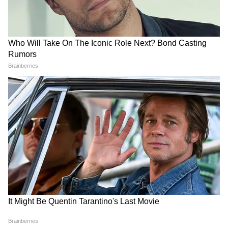
प्रतीक यादव जी को विनम्र श्रद्धांजलि...
pic.twitter.com/NBkHZV1iQ2
— Ad. Mulayam singh यदुवंश
(@Mulayamsingh000)
May 14,
2026
Add Asianetnews Hindi as a Preferred
Source
2
5