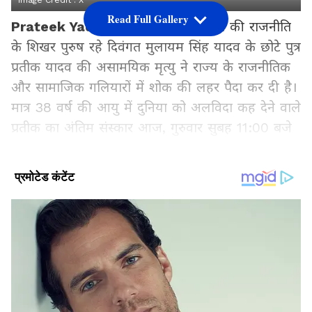
Image Credit :
X
Read Full Gallery
Prateek Yadav Funeral:
उत्तर प्रदेश की राजनीति
के शिखर पुरुष रहे दिवंगत मुलायम सिंह यादव के छोटे पुत्र
प्रतीक यादव की असामयिक मृत्यु ने राज्य के राजनीतिक
और सामाजिक गलियारों में शोक की लहर पैदा कर दी है।
मात्र 38 वर्ष की आयु में दुनिया को अलविदा कह देने वाले
प्रतीक का अंतिम संस्कार आज, गुरुवार सुबह 11:00 बजे
लखनऊ के बैकुंठ धाम (भैंसाकुंड) में किया जाएगा। उनकी
पत्नी और भाजपा नेता अपर्णा यादव ने इस दुखद घड़ी की
पुष्टि करते हुए सभी शुभचिंतकों को सूचित किया है।
किसी विधवा महिला पर बिना किसी ठोस सबूत
के सवाल नहीं खड़ा करना चाहिए क्योंकि ऐसी
कंडीशन में महिला खुद को संभाल ले तो बड़ी
बात होती है