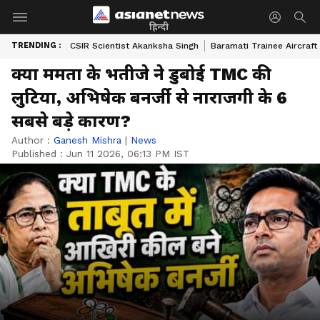
हिन्दी
TRENDING :
CSIR Scientist Akanksha Singh
Baramati Trainee Aircraft
क्या ममता के भतीजे ने डुबोई TMC की
लुटिया, अभिषेक बनर्जी से नाराजगी के 6
सबसे बड़े कारण?
Author :
Ganesh Mishra
|
News
Published :
Jun 11 2026, 06:13 PM IST