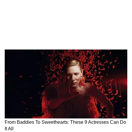
टास्क