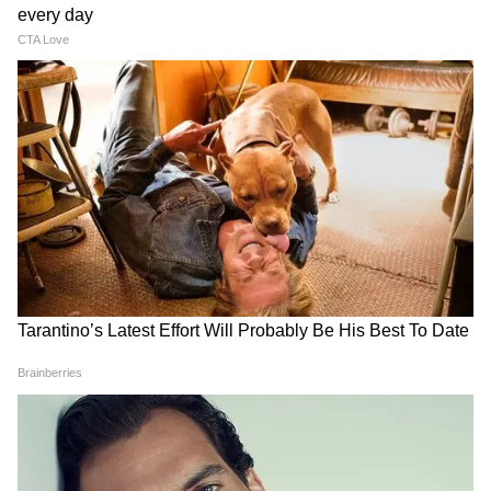
LATEST VIDEOS
Modi in IIT Delhi: '1 लाख करोड़..अंग्रेजी में
बोलूं', देश के युवाओं को Modi ने दिया बहुत बड़ा
टास्क