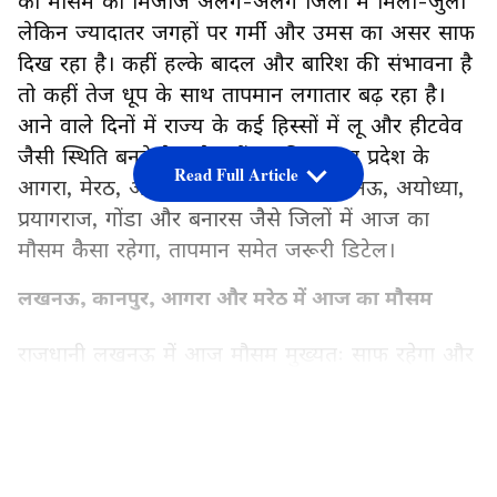
को मौसम का मिजाज अलग-अलग जिलों में मिला-जुला
लेकिन ज्यादातर जगहों पर गर्मी और उमस का असर साफ
दिख रहा है। कहीं हल्के बादल और बारिश की संभावना है
तो कहीं तेज धूप के साथ तापमान लगातार बढ़ रहा है।
आने वाले दिनों में राज्य के कई हिस्सों में लू और हीटवेव
जैसी स्थिति बनने के संकेत हैं। जानिए उत्तर प्रदेश के
Read Full Article
आगरा, मेरठ, अलीगढ़, बांदा, कानपुर, लखनऊ, अयोध्या,
प्रयागराज, गोंडा और बनारस जैसे जिलों में आज का
मौसम कैसा रहेगा, तापमान समेत जरूरी डिटेल।
लखनऊ, कानपुर, आगरा और मरेठ में आज का मौसम
राजधानी लखनऊ में आज मौसम मुख्यतः साफ रहेगा और
तापमान 40°C के आसपास दर्ज किया गया है, जो आने
वाले दिनों में बढ़कर 43°C तक पहुंच सकता है। कानपुर
LATEST VIDEOS
में भी आसमान साफ है और अधिकतम तापमान 39°C से
43°C तक जाने का अनुमान है। आगरा और मेरठ में आज