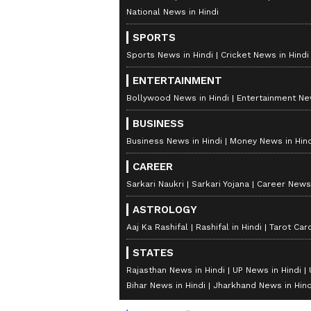
Hindi News
Latest News in Hindi
World Ne
National News in Hindi
SPORTS
Sports News in Hindi
Cricket News in Hindi
ENTERTAINMENT
Bollywood News in Hindi
Entertainment New
BUSINESS
Business News in Hindi
Money News in Hind
CAREER
Sarkari Naukri
Sarkari Yojana
Career News 
ASTROLOGY
Aaj Ka Rashifal
Rashifal in Hindi
Tarot Car
STATES
Rajasthan News in Hindi
UP News in Hindi
Bihar News in Hindi
Jharkhand News in Hind