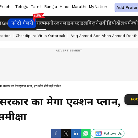
Prabha
Telugu
Tamil
Bangla
Hindi
Marathi
MyNation
Add Prefer
ज
GK
फोटो गैलरी
राज्य
मनोरंजन
लाइफस्टाइल
बिज़नेस
वीडियो
खेल
धर्म
ज्य
cation
Chandipura Virus Outbreak
Atiq Ahmed Son Aban Ahmed Death
 सरकार का मेगा एक्शन प्लान, हर महीने होगी बड़ी समीक्षा
सरकार का मेगा एक्शन प्लान,
FOO
समीक्षा
Follow Us