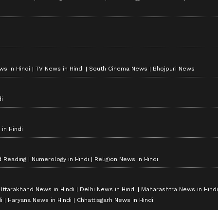
ws in Hindi
Breaking News in Hindi
Technology News in Hindi
Auto News 
s in Hindi
TV News in Hindi
South Cinema News
Bhojpuri News
i
in Hindi
d Reading
Numerology in Hindi
Religion News in Hindi
Uttarakhand News in Hindi
Delhi News in Hindi
Maharashtra News in Hindi
i
Haryana News in Hindi
Chhattisgarh News in Hindi