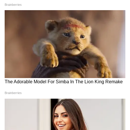
Atiq Ahmed Family: अतीक
Aban Ahmed Funeral: कोर्ट ने
अहमद के परिवार में अब कौन-कौन?
दी पैरोल, लेकिन रखी एक बड़ी शर्त...
जानें बीवी शाइस्ता परवीन समेत पांचों
अतीक अहमद के बेटों पर क्या हैं
बेटों का हाल
निर्देश?
LATEST VIDEOS
Atiq Ahmed के बेटे की मौत पर घर पहुंचे
Akhilesh Yadav के विधायक, जमकर हो रही
फजीहत!
Jalandhar में भयानक एक्सीडेंटः चकनाचूर हो
गई कार-3 लोगों की ऑन द स्पॉट मौत, SHO ने
क्या बताया...