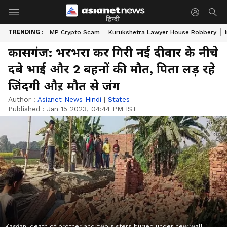
हिन्दी
TRENDING :
MP Crypto Scam
Kurukshetra Lawyer House Robbery
कासगंज: भरभरा कर गिरी नई दीवार के नीचे
दबे भाई और 2 बहनों की मौत, पिता लड़ रहे
जिंदगी औऱ मौत से जंग
Author :
Asianet News Hindi
|
States
Published :
Jan 15 2023, 04:44 PM IST
Kasganj death of brother and two sisters buried under new wall