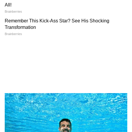
उत्तर प्रदेश में हो रही राजनीतिक हलचल, प्रशासनिक
फैसले, धार्मिक स्थल अपडेट्स, अपराध और रोजगार
समाचार सबसे पहले पाएं। वाराणसी, लखनऊ, नोएडा से
लेकर गांव-कस्बों की हर रिपोर्ट के लिए
UP News in
Hindi
सेक्शन देखें — भरोसेमंद और तेज़ अपडेट्स सिर्फ
Asianet News Hindi पर।
कासगंज: ट्रेन की छत पर चढ़े युवक की जिंदा जलकर