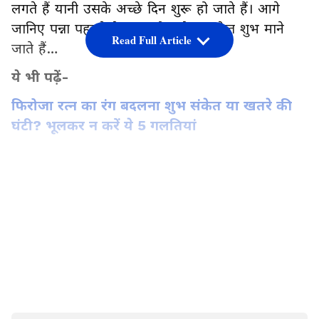
लगते हैं यानी उसके अच्छे दिन शुरू हो जाते हैं। आगे
जानिए पन्ना पहनने के बाद कौन-से 5 संकेत शुभ माने
Read Full Article
जाते हैं…
ये भी पढ़ें-
फिरोजा रत्न का रंग बदलना शुभ संकेत या खतरे की
घंटी? भूलकर न करें ये 5 गलतियां
सोचने-समझने की क्षमता का विकास हो
LATEST VIDEOS
पन्ना पहनने के बाद अगर आपके सोचने-समझने की क्षमता
का विकास होने लगे और आपके लिए गए निर्णय सही होने
लगे तो समझना चाहिए कि पन्ना आपके लिए शुभ है। इसे
बुध के मजबूत होने का संकेत माना जाता है। बुध ग्रह ही
व्यक्ति को सही निर्णय लेने की शक्ति देता है।