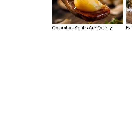
रहने की जरूरत है। पति-पत्नी में किस
नजर रखें।
मीन राशिफल 20 दिसंबर 2023 (Dai
गणेशजी कहते हैं कि आज बिजनेस में क
और बुद्धिमत्ता की प्रशंसा होगी। अटका
आपके पक्ष में आ सकता है। किसी भी का
ये भी पढ़ें-
खास है अयोध्या ‘राम रसोई’ की थाली,
राम मंदिर में विराजित होंगी सोने-चांद
Disclaimer : इस आर्टिकल में जो भी जान
मान्यताओं पर आधारित हैं। इन जानकार
यूजर्स से निवेदन है कि वो इन जानकारिय