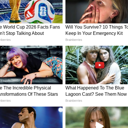
ं के साथ भी बिताएंगे। आर्थिक स्थिति पहले से मजबूत
ियों को जल्द ही विदेश जाने का अवसर मिल सकता है।
inik Kanya Rashifal)
े जुड़ा कोई बड़ा सौदा आ हो सकता है। आपको हर काम
 की स्थिति बन सकती है। ऑफिस में स्थिति अनुकूल रहेगी।
मय व्यतीत होगा। सेहत के मामलों को हल्के में न लें।
nik Tula Rashifal)
 साझेदारी आपको फायदा पहुंचाएगी। पति-पत्नी के बीच
धिक होने से मानसिक थकान रहेगी। टारगेट पूरे करने के
 धार्मिक या सामाजिक समारोह में जाने का अवसर मिलेगा।
ainik Vrischik Rashifal)
े जुड़ी कोई नई योजना बना सकते हैं। घर का माहौल ठीक
 मिलेगा। डायबिटिज से मरीजों को खास सावधानी रखनी