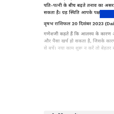
पति-पत्नी के बीच बढ़ते तनाव का असर घ
सकता है। ग्रह स्थिति आपके पक्ष में 
वृषभ राशिफल 20 दिसंबर 2023 (Da
गणेशजी कहते हैं कि आलस्य के कारण आपक
और पैसा खर्च हो सकता है, जिसके कारण
से बचें। नया काम शुरू न करें तो बेहतर र
Aaj Ka Rashifal, ग्रह-नक्षत्रों की
सटीक जानकारी पढ़ें। इसके साथ ही विस्
और रिश्तों से जुड़े रोज़ाना के ज्योत
Card Reading के insights और जीवन प
Numerology in Hindi गाइड भी पढ़ें।
— Asianet News Hindi पर उपलब्ध वि