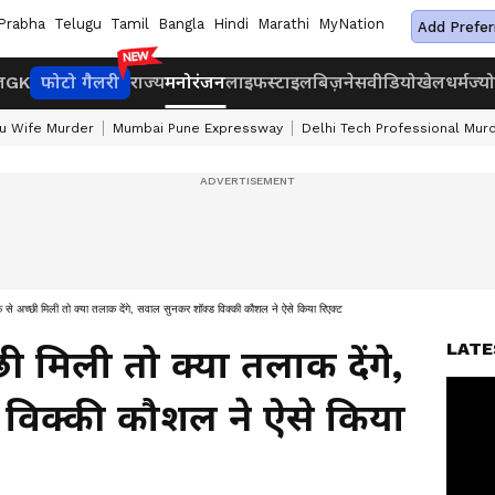
Prabha
Telugu
Tamil
Bangla
Hindi
Marathi
MyNation
Add Prefer
ज
GK
फोटो गैलरी
राज्य
मनोरंजन
लाइफस्टाइल
बिज़नेस
वीडियो
खेल
धर्म
ज्य
u Wife Murder
Mumbai Pune Expressway
Delhi Tech Professional Mur
 से अच्छी मिली तो क्या तलाक देंगे, सवाल सुनकर शॉक्ड विक्की कौशल ने ऐसे किया रिएक्ट
LATE
ी मिली तो क्या तलाक देंगे,
विक्की कौशल ने ऐसे किया