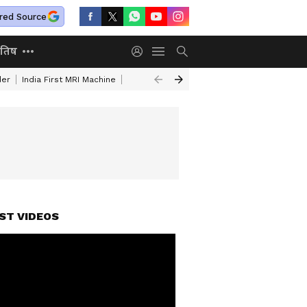
red Source
ोतिष
der
India First MRI Machine
Independence Day Speech In Hindi
Indep
ST VIDEOS