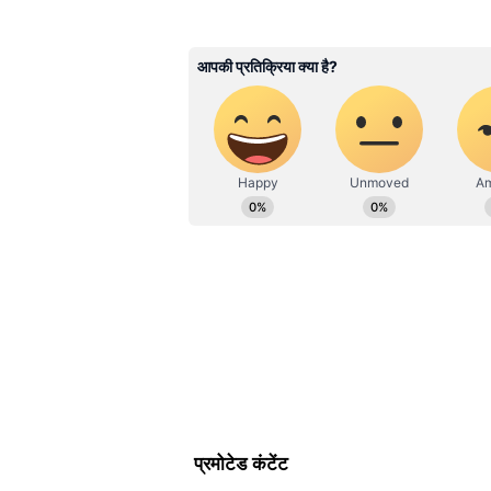
Rakhee Jhawar
RJ
राखी झवर। मीडिया जगत में 30 साल का अ
न्यूज हिंदी में कार्यरत हैं, यहां पर मनोरं
2 जून को रिलीज होगी विक्की कौशल 
दैनिक अग्निबाण, नवभारत समाचार पत्र, दैन
भास्कर डिजीटल में काम कर चुकी हैं। कला और 
आपको बता दें कि विक्की कौशल और स
जून को रिलीज हो रही है। फिल्म के डायरे
है। बता दें कि इस फिल्म की ज्यादातर शूट
तलाक को लेकर है। फिल्म के कॉमेडी फैमि
ये भी पढ़ें...
बेहद ग्लैमरस है TV को जोधा, देखकर क
बेटी संग पहली बार रैम्प पर कपिल श
परीणीति चोपड़ा के साथ राघव चड्ढा 
PHOTOS