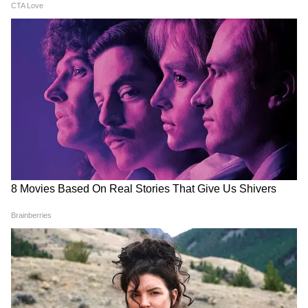
आंखों के अंदर लगाती हैं काजल?
'100% नैचुरल' दावा पड़ा भारी',
डॉक्टर ने बताया कैसे बढ़ सकता है
FSSAI का Dabur पर बड़ा एक्शन-
स्टाई और कैलाजियन का खतरा
कई प्रोडक्ट्स की बिक्री पर लगाया
बैन
LATEST VIDEOS
Modi in IIT Delhi: PM ने सुनाई जिंदगी की
प्रेक्टिकल बातें, तालियों से गूंज उठा हॉल
Modi in IIT Delhi: देश के युवाओं को PM
Modi ने दिया सक्सेस का बहुत बड़ा फॉर्मूला,
बजने लगी तालियां