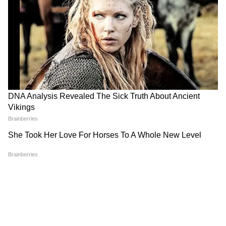
दोनों कंपनियां एक हो रही हैं!
LATEST VIDEOS
Rahul Gandhi ने E20 पर बनाया वीडियो
लेकिन कर दिया बड़ा भारी ब्लंडर!
Jalandhar में भयानक एक्सीडेंटः चकनाचूर हो
गई कार-3 लोगों की ऑन द स्पॉट मौत, SHO ने
क्या बताया...