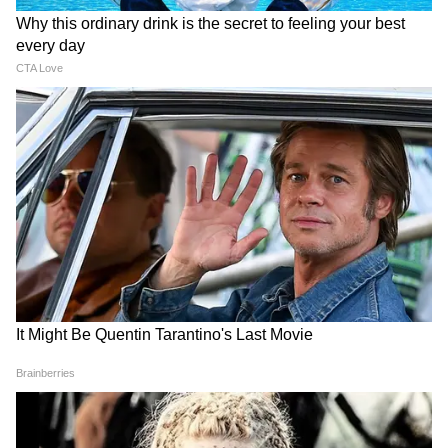
यह भी पढ़ें:
अब 2 घंटे नहीं, सिर्फ 45 मिनट! 13 जुलाई
से खुल रहा Lucknow Kanpur Expressway
चीन की चाल पर भारत की तगड़ी
Petrol Diesel Price: कच्चे तेल
सर्जिकल स्ट्राइक! सर्वे ऑफ इंडिया ने
के भाव में हलचल, फिर भी पेट्रोल-
नक्शे पर उकेरा अरुणाचल का सच!
डीजल के दाम क्यों नहीं बदले? जानें
वजह
Two Remote Jobs: एक साथ
क्या है मक्का रक्षा पैक्ट? सऊदी-
दो कंपनियों में नौकरी, CEO का मेल
तुर्की-पाकिस्तान तीनों पर भड़का
आया और उड़ गए होश, पता चला
ईरान, दे डाली ये बड़ी चेतावनी