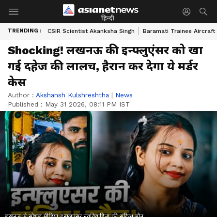
हिन्दी
TRENDING :
CSIR Scientist Akanksha Singh
Baramati Trainee Aircraft
Shocking! लखनऊ की इन्फ्लुएंसर को खा
गई दहेज की लालच, हैरान कर देगा ये मर्डर
केस
Author :
Akshansh Kulshreshtha
|
News
Published :
May 31 2026, 08:11 PM IST
लखनऊ में सोशल मीडिया इन्फ्लुएंसर नवविवाहिता की संदिग्ध मौत