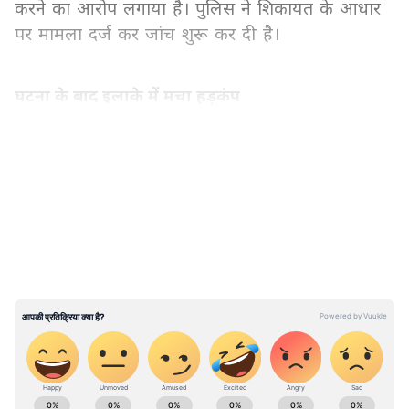
करने का आरोप लगाया है। पुलिस ने शिकायत के आधार
पर मामला दर्ज कर जांच शुरू कर दी है।
घटना के बाद इलाके में मचा हड़कंप
पुलिस के अनुसार, घटना सआदतगंज थाना क्षेत्र के
LATEST VIDEOS
झब्बारन काला फाटक इलाके की है। मृतका अपने पति
और ससुराल वालों के साथ यहीं रह रही थी। शनिवार को
संदिग्ध परिस्थितियों में उसकी मौत की सूचना मिलने के
बाद स्थानीय पुलिस मौके पर पहुंची। कुछ ही देर में
फोरेंसिक टीम भी घटनास्थल पर पहुंची और सबूत जुटाने
की प्रक्रिया शुरू की गई। पुलिस ने शव को कब्जे में लेकर
पोस्टमार्टम के लिए भेज दिया है, ताकि मौत के वास्तविक
कारणों का पता लगाया जा सके।
Asianet News Hindi पर पढ़ें देशभर की सबसे ताज़ा