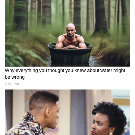
अधिकारियों के अनुसार, घटना के बाद से मृतका का पति
और कुछ अन्य ससुराल पक्ष के सदस्य घर छोड़कर फरार
हैं। उनकी गिरफ्तारी के लिए विशेष पुलिस टीमों का गठन
किया गया है। पुलिस का कहना है कि आरोपियों को जल्द
गिरफ्तार कर आगे की कानूनी कार्रवाई की जाएगी।
1100 रुपए पेंशन लेने पहुंचा बुजुर्ग,
Delhi Horror: बर्थडे के कुछ घंटे
लेकिन मिले 700 करोड़, बिहार का
बाद ही पुलिसवाले पति ने बीच सड़क
बुजुर्ग रातों-रात बन अरबपति!
पत्नी को मारी गोली
सोशल मीडिया पर भी थी लोकप्रिय
जानकारी के मुताबिक, मृतका सोशल मीडिया पर काफी
सक्रिय थी और उसके लगभग 7.93 लाख फॉलोअर्स थे।
वह डिजिटल प्लेटफॉर्म पर कंटेंट क्रिएटर और इन्फ्लुएंसर
के रूप में पहचान रखती थी। उसकी अचानक हुई मौत की
खबर सामने आने के बाद सोशल मीडिया पर भी लोगों ने
दुख और नाराजगी व्यक्त की है। कई यूजर्स ने मामले की
निष्पक्ष जांच और दोषियों के खिलाफ सख्त कार्रवाई की
मांग की है।