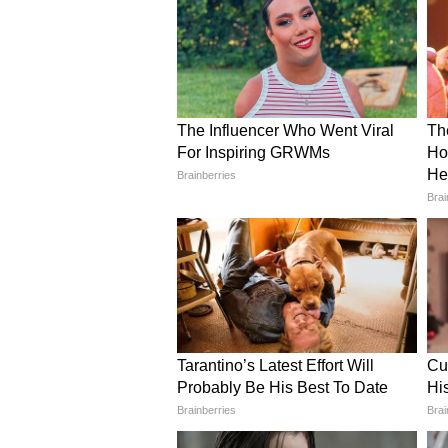
हुआ है।
रॉयटर्स की रिपोर्ट्स के मुताबिक, भले ही 
रही हों, लेकिन इस जलमार्ग पर सुरक्षा हाल
को इंटरसेप्ट किया गया है, जिसके कार
सैकड़ों जहाज और करीब 20,000 नाविक इस 
में इस नाव के अचानक डूबने के पीछे
अभी तक साफ नहीं हो पाया है।
सांसे थमीं, ऑपरेशन जारी: क्या सु
सरकारी सूत्रों के अनुसार, नाव पर सवा
लहरों से जद्दोजहद करने के बाद उनकी
जानकारी अभी आना बाकी है। भारतीय नौस
ऑपरेशन को अंतिम अंजाम तक पहुंचाने मे
की यह सबसे बड़ी जंग जारी थी, और पूर
लिए दुआएं कर रहा है।