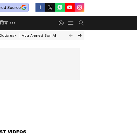
red Source
ोतिष
 Outbreak
Atiq Ahmed Son Aban Ahmed Death
Independence Day Spee
ST VIDEOS