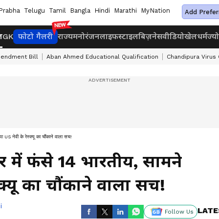
Prabha
Telugu
Tamil
Bangla
Hindi
Marathi
MyNation
Add Prefer
ज
GK
फोटो गैलरी
राज्य
मनोरंजन
लाइफस्टाइल
बिज़नेस
वीडियो
खेल
धर्म
ज्य
endment Bill
Aban Ahmed Educational Qualification
Chandipura Virus
 US नेवी के रेस्क्यू का चौंकाने वाला सच!
 में फंसे 14 भारतीय, सामने
क्यू का चौंकाने वाला सच!
i
LATE
Follow Us