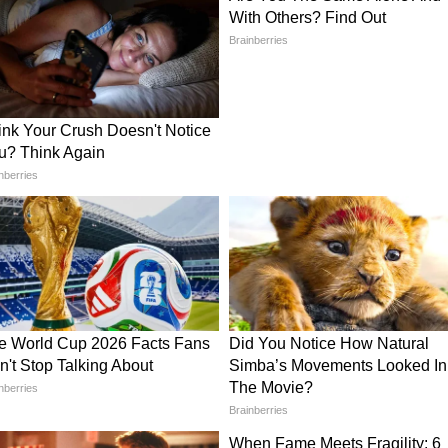
 मुश्किल हो रहा था। आसमान में मंडराता US नेवी का
र पैनी नजर रखे हुए था।
'MV जबल अली 9' की एंट्री
ा गया कि सिर्फ लाइफ राफ्ट के सहारे 14 लोगों को लंबे
 US नेवी ने एक और मास्टरस्ट्रोक खेला। उन्होंने घटना
यल जहाज, MV जबल अली 9 से संपर्क साधा। सेंट किट्स
म जहाज सोहार से मुंबई की ओर बढ़ रहा था। P-8
V जबल अली 9' ने तुरंत अपना रास्ता बदला और उफनती
 बढ़ गया। समंदर के बीचों-बीच अमेरिकी नौसेना, भारतीय
च ऐसा तालमेल पहले कभी नहीं देखा गया था।
ा यह सिर्फ एक हादसा था?
ं हुआ है जब पूरा इलाका बारूद के ढेर पर बैठा है।
से संवेदनशील समुद्री रास्ता—स्ट्रेट ऑफ होर्मुज—पिछले
 चल रहे भारी सैन्य और कूटनीतिक तनाव का केंद्र बना