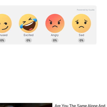
पत्रकारिता के क्षेत्र में कार्यरत। कुल 22 साल का अनुभव। 19 फरवरी 2024
हैं। पत्रकारिता में परास्नातक की डिग्री के साथ इन्होंने डबल MA LLB भी किया
 के साथ सामाजिक मुद्दों पर लिखने की रुचि है। हिंदी दैनिक आज, डेली न्यूज
नहीं? G7
लंदन में भारतीय युवक की हत्या: 6
टल (DB DIGITAL) जैसे मीडिया संस्थानों में भी सूर्या सेवाएं दे चुके हैं।
ेंस्की
आरोपी रिहा, '7वें' के पास दफन है खून
का असली राज!
्राफ्ट का वो जांबाज एक्शन
सेना का अत्याधुनिक P-8 मैरीटाइम पेट्रोल एयरक्राफ्ट (P-8
का सीना चीरते हुए उस खौफनाक मंजर की तरफ बढ़ा।
 लहरें और डूबती नाव का मलबा दिख रहा था।
P-8 एयरक्राफ्ट के पायलटों ने एक बेहद सूझबूझ भरा
 में एक लाइफ राफ्ट नीचे गिराया। क्रू मेंबर्स किसी तरह उस
खत्म नहीं हुई थी। लहरों की रफ्तार इतनी तेज थी कि उस