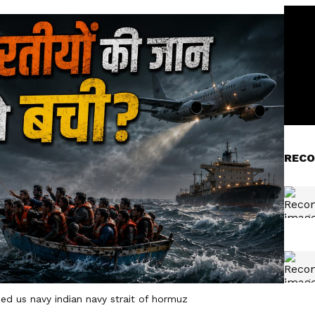
RECO
ed us navy indian navy strait of hormuz