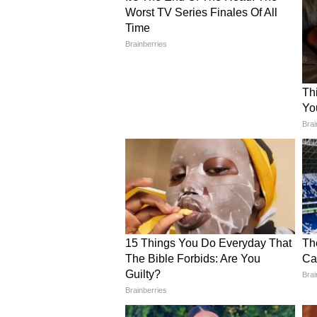
लाइफ राफ्ट का भी समंदर में टिके रहना
विमान लगातार इस पूरे खौफनाक मंजर प
समंदर के बीच रहस्यमयी तालमेल: 
तनाव तब और बढ़ गया जब यह महसूस किय
समय तक सुरक्षित नहीं रखा जा सकता। तब
स्थल के पास मौजूद एक विशाल कमर्शि
एंड नेविस के झंडे वाला यह भारी-भरक
एयरक्राफ्ट से मिले संदेश के बाद, 'M
लहरों को चीरते हुए डूबती नाव की तरफ
नौसेना और एक व्यापारिक जहाज के बी
स्ट्रेट ऑफ होर्मुज का बारूद: क्य
यह खौफनाक रेस्क्यू ऑपरेशन ऐसे समय मे
ओमान का यह पूर्वी तट और दुनिया का सब
कई महीनों से अमेरिका और ईरान के बीच