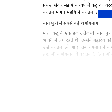
प्रसन्न होकर महर्षि कश्यप ने कद्रू को वर
वरदान मांगा। महर्षि ने वरदान दे दिया, 
नाग पुत्रों में सबसे बड़े थे शेषनाग
माता कद्रू के एक हजार तेजस्वी नाग पुत्र
भक्ति में लगे रहते थे। उन्होंने ब्रह्मदेव 
उन्हें वरदान देने आए। तब शेषनाग ने कहा
ब्रह्माजी ने शेषनाग ये वरदान दे दिया 
हिलती-डुलती रहती है, तुम इसे इस प्रका
कहने पर शेषनाग पृथ्वी के भीतर घुस 
Spirituality News in Hindi (आध्
festivals, horoscope, religion
yoga in India at Asianet News 
ABOUT THE AUTHOR
कौन है नागों का राजा?
Manish Meharele