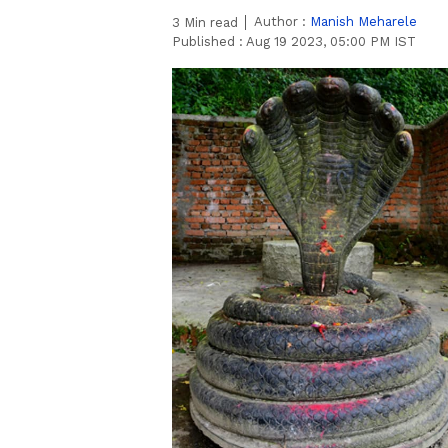
Author :
Manish Meharele
3
Min read
Published :
Aug 19 2023, 05:00 PM IST