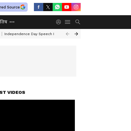
red Source
ोतिष
Independence Day Speech In Hindi
Mafia Atiq Ahmed Family
Kal Ka 
ST VIDEOS