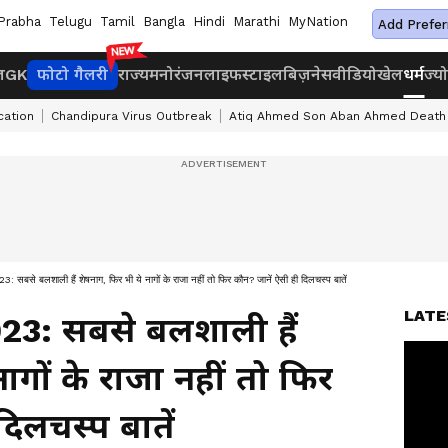
Prabha
Telugu
Tamil
Bangla
Hindi
Marathi
MyNation
Add Prefer
ज
GK
फोटो गैलरी
राज्य
मनोरंजन
लाइफस्टाइल
बिज़नेस
वीडियो
खेल
धर्म
ज्य
cation
Chandipura Virus Outbreak
Atiq Ahmed Son Aban Ahmed Death
 बलशाली हैं शेषनाग, फिर भी ये नागों के राजा नहीं तो फिर कौन? जानें ऐसी ही दिलचस्प बातें
LATE
3: सबसे बलशाली हैं
ागों के राजा नहीं तो फिर
दिलचस्प बातें