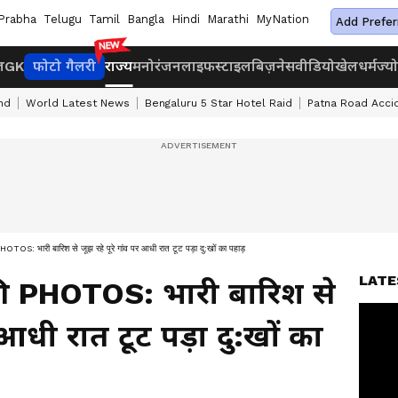
Prabha
Telugu
Tamil
Bangla
Hindi
Marathi
MyNation
Add Prefer
ज
GK
फोटो गैलरी
राज्य
मनोरंजन
लाइफस्टाइल
बिज़नेस
वीडियो
खेल
धर्म
ज्य
nd
World Latest News
Bengaluru 5 Star Hotel Raid
Patna Road Acci
HOTOS: भारी बारिश से जूझ रहे पूरे गांव पर आधी रात टूट पड़ा दु:खों का पहाड़
LATE
 की PHOTOS: भारी बारिश से
 आधी रात टूट पड़ा दु:खों का