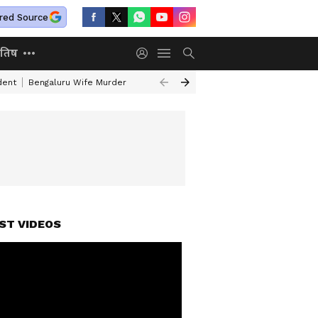
red Source
ोतिष
dent
Bengaluru Wife Murder
Mumbai Pune Expressway
Delhi Tech P
ST VIDEOS