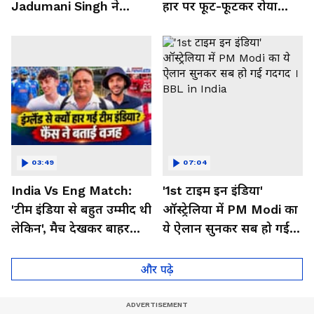
Jadumani Singh ने
हार पर फूट-फूटकर रोया
Pakistan को दिखा दी
Messi का भारतीय फैन
औकात
03:49
07:04
India Vs Eng Match:
'1st टाइम इन इंडिया'
'टीम इंडिया से बहुत उम्मीद थी
ऑस्ट्रेलिया में PM Modi का
लेकिन', मैच देखकर बाहर
ये ऐलान सुनकर सब हो गई
निकले फैंस ने क्या कहा
गदगद । BBL in India
और पढ़े