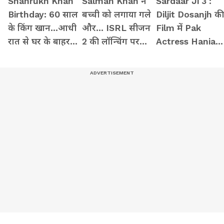
Shahrukh Khan
Salman Khan ने
Sardaar Ji 3 :
Birthday: 60 साल
बच्ची को लगाया गले
Diljit Dosanjh की
के किंग खान...आधी
और... ISRL सीजन
Film में Pak
रात से घर के बाहर
2 की लॉन्चिंग पर
Actress Hania
फैंस कर रहे बर्थ-डे
जमकर की मस्ती
Amir पर बवाल, ल
विश
सकता Ban