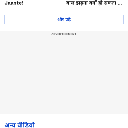
Jaante!
बाल झड़ना क्यों हो सकता है
थायराइड का संकेत?। Dr.
Anju Gupta
और पढ़े
अन्य वीडियो