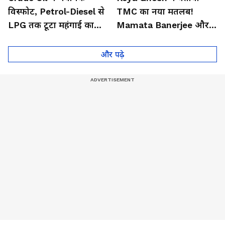
विस्फोट, Petrol-Diesel से
TMC का नया मतलब!
LPG तक टूटा महंगाई का
Mamata Banerjee और
पहाड़! |Hormuz । Iran-
Abhishek Banerjee को
US War
जमकर लताड़ा
और पढ़े