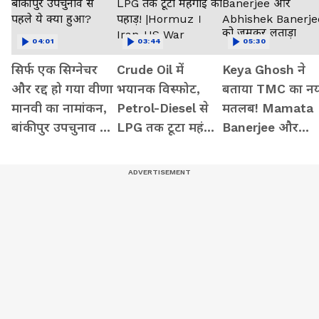
04:01
03:44
05:30
सिर्फ एक सिग्नेचर
Crude Oil में
Keya Ghosh ने
और रद्द हो गया वीणा
भयानक विस्फोट,
बताया TMC का नय
मानवी का नामांकन,
Petrol-Diesel से
मतलब! Mamata
बांकीपुर उपचुनाव से
LPG तक टूटा महंगाई
Banerjee और
पहले ये क्या हुआ?
का पहाड़! |Hormuz
Abhishek
। Iran-US War
Banerjee को
जमकर लताड़ा