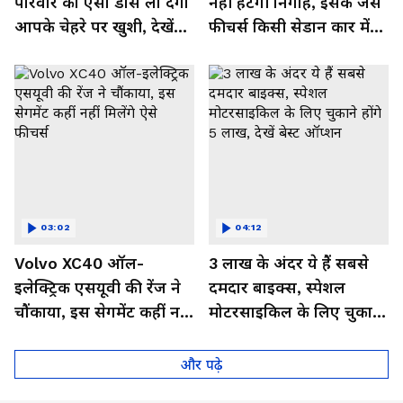
परिवार का ऐसा डांस ला देगा
नहीं हटेंगी निगाहें, इसके जैसे
आपके चेहरे पर खुशी, देखें
फीचर्स किसी सेडान कार में
Video
नहीं,देखें इसका जबरदस्त लुक
03:02
04:12
Volvo XC40 ऑल-
3 लाख के अंदर ये हैं सबसे
इलेक्ट्रिक एसयूवी की रेंज ने
दमदार बाइक्स, स्पेशल
चौंकाया, इस सेगमेंट कहीं नहीं
मोटरसाइकिल के लिए चुकाने
मिलेंगे ऐसे फीचर्स
होंगे 5 लाख, देखें बेस्ट
ऑप्शन
और पढ़े