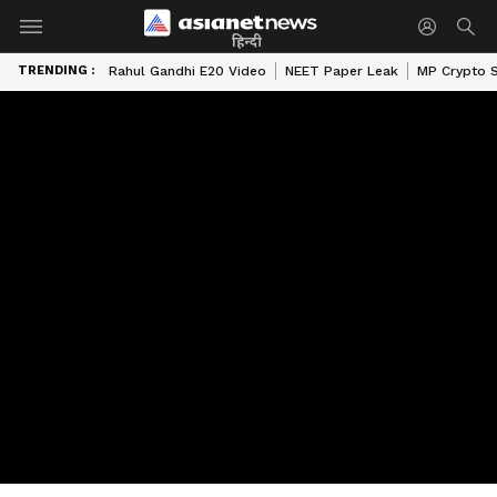
हिन्दी
TRENDING :
Rahul Gandhi E20 Video
NEET Paper Leak
MP Crypto 