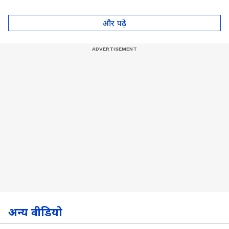
थायराइड का संकेत?। Dr.
Anju Gupta
और पढ़े
अन्य वीडियो