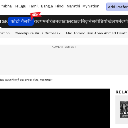
Prabha
Telugu
Tamil
Bangla
Hindi
Marathi
MyNation
Add Prefer
ज
GK
फोटो गैलरी
राज्य
मनोरंजन
लाइफस्टाइल
बिज़नेस
वीडियो
खेल
धर्म
ज्य
cation
Chandipura Virus Outbreak
Atiq Ahmed Son Aban Ahmed Death
 लेकर डालडा फैक्ट्री तक आग का तांडव, मचा हाहाकार
RELA
NO