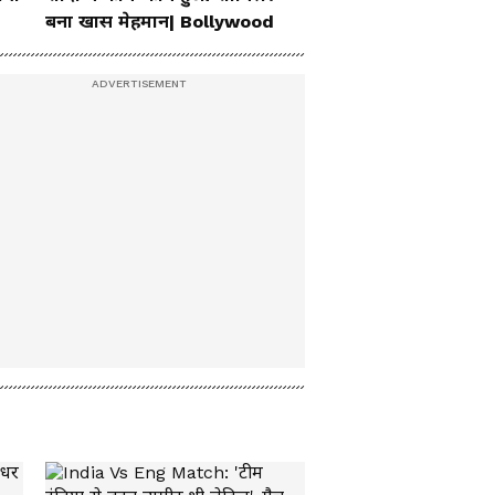
बना खास मेहमान| Bollywood
6 अगस्त सुबह की बड़ी
खबरें: Jharkhand
Protest के बीच स्टूडेंट्स
ने Rahul Gandhi से की
अनोखी डिमांड!