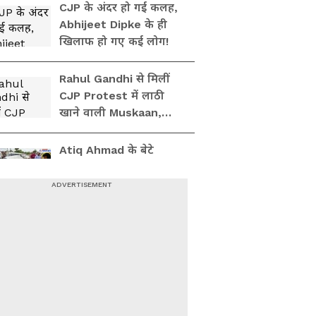
CJP के अंदर हो गई कलह,
Abhijeet Dipke के ही
खिलाफ हो गए कई लोग!
Rahul Gandhi से मिलीं
CJP Protest में लाठी
खाने वाली Muskaan,
Delhi Police से दाग दिया
ये सवाल!
Atiq Ahmad के बेटे
Abaan Ahmed की मौत
का पूरा सच! पता चल गया
कैसे हुआ था एक्सीडेंट
वेंटिलेटर पर Lucknow-
Kanpur Expressway!
Akhilesh Yadav ने
दिखाया यूपी सरकार का सच
UP के सीतापुर में Mid Day
Meal की शर्मनाक तस्वीर!