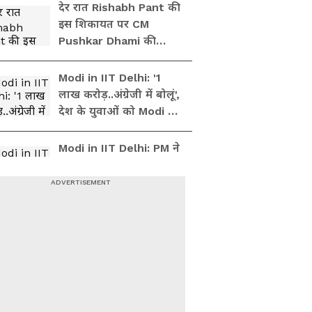
देर रात Rishabh Pant की
इस शिकायत पर CM
Pushkar Dhami की
पहली प्रतिक्रिया
Modi in IIT Delhi: '1
लाख करोड़..अंग्रेजी में बोलूं',
देश के युवाओं को Modi ने
दिया बहुत बड़ा टास्क
Modi in IIT Delhi: PM ने
सुनाई जिंदगी की प्रेक्टिकल
बातें, तालियों से गूंज उठा
हॉल
Modi in IIT Delhi: देश के
युवाओं को PM Modi ने
दिया सक्सेस का बहुत बड़ा
फॉर्मूला, बजने लगी तालियां
IIT Delhi में PM Modi:
'1-2 बेटी होती तो अच्छा