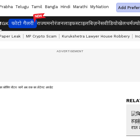
Prabha
Telugu
Tamil
Bangla
Hindi
Marathi
MyNation
Add Prefer
ज
GK
फोटो गैलरी
राज्य
मनोरंजन
लाइफस्टाइल
बिज़नेस
वीडियो
खेल
धर्म
ज्य
Paper Leak
MP Crypto Scam
Kurukshetra Lawyer House Robbery
In
 कोचिंग सेंटर! जानें अब तक का लेटेस्ट अपडेट
RELA
NO