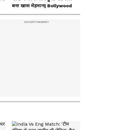
बना खास मेहमान| Bollywood
विपक्ष का हंगामा, गृह मंत्री
Amit Shah का नाम लेकर
बरस पड़े Kiren Rijiju ।
Monsoon Session