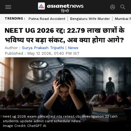
हिन्दी
TRENDING :
Patna Road Accident
Bengaluru Wife Murder
Mumbai 
NEET UG 2026 रद्द: 22.79 लाख छात्रों के
भविष्य पर बड़ा संकट, अब क्या होगा आगे?
Author :
Surya Prakash Tripathi
|
News
Published :
May 12 2026, 01:40 PM IST
neet ug 2026 exam cancelled nta retest cbi investigation 22 lakh
students update admit card schedule news
Image Credit:
ChatGPT AI