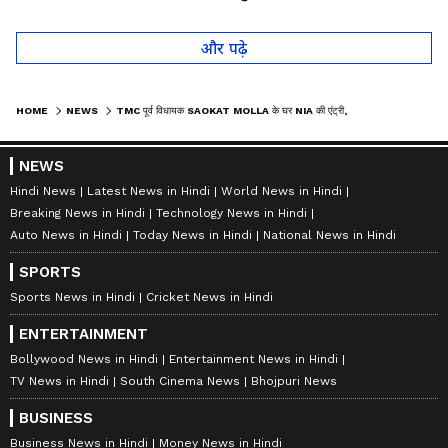
लोगों को हैरान
तो कान पकड़कर मांगी माफी
और पढ़े
HOME
NEWS
TMC पूर्व विधायक SAOKAT MOLLA के घर NIA की एंट्री, बम धमाके से जुड़े हुए हैं तार!
NEWS
Hindi News
Latest News in Hindi
World News in Hindi
Breaking News in Hindi
Technology News in Hindi
Auto News in Hindi
Today News in Hindi
National News in Hindi
SPORTS
Sports News in Hindi
Cricket News in Hindi
ENTERTAINMENT
Bollywood News in Hindi
Entertainment News in Hindi
TV News in Hindi
South Cinema News
Bhojpuri News
BUSINESS
Business News in Hindi
Money News in Hindi