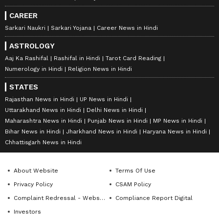
CAREER
Sarkari Naukri
Sarkari Yojana
Career News in Hindi
ASTROLOGY
Aaj Ka Rashifal
Rashifal in Hindi
Tarot Card Reading
Numerology in Hindi
Religion News in Hindi
STATES
Rajasthan News in Hindi
UP News in Hindi
Uttarakhand News in Hindi
Delhi News in Hindi
Maharashtra News in Hindi
Punjab News in Hindi
MP News in Hindi
Bihar News in Hindi
Jharkhand News in Hindi
Haryana News in Hindi
Chhattisgarh News in Hindi
About Website
Terms Of Use
Privacy Policy
CSAM Policy
Complaint Redressal - Website
Compliance Report Digital
Investors