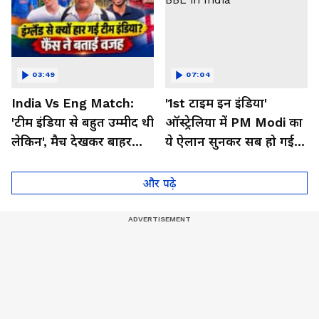
03:49
07:04
India Vs Eng Match:
'1st टाइम इन इंडिया'
'टीम इंडिया से बहुत उम्मीद थी
ऑस्ट्रेलिया में PM Modi का
लेकिन', मैच देखकर बाहर
ये ऐलान सुनकर सब हो गई
निकले फैंस ने क्या कहा
गदगद । BBL in India
और पढ़े