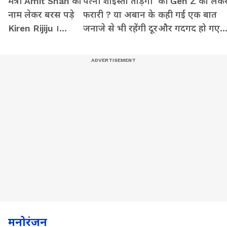
मंत्री Amit Shah का
पत्नी शाइस्ता तोड़ेंगी
की Gen Z को लेक
नाम लेकर बरस पड़े
फरारी ? या अबान के
कही गई एक बात
Kiren Rijiju ।
जनाजे से भी रहेंगी दूर
और गदगद हो गए
Monsoon
Abhijeet Dipke
Session
मनोरंजन