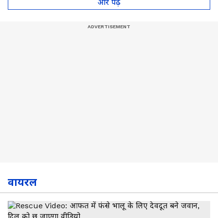
और पढ़े
वायरल