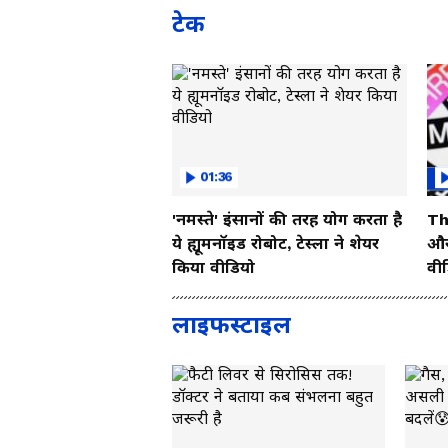
टेक
01:36
'नमस्ते' इंसानों की तरह योग करता है
Th
ये ह्यूमनॉइड रोबोट, टेस्ला ने शेयर
और 
किया वीडियो
वी
लाइफस्टाइल