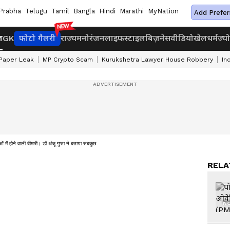
Prabha
Telugu
Tamil
Bangla
Hindi
Marathi
MyNation
Add Prefer
ज
GK
फोटो गैलरी
राज्य
मनोरंजन
लाइफस्टाइल
बिज़नेस
वीडियो
खेल
धर्म
ज्य
Paper Leak
MP Crypto Scam
Kurukshetra Lawyer House Robbery
In
ं होने वाली बीमारी। डॉ अंजू गुप्ता ने बताया सबकुछ
RELA
NO