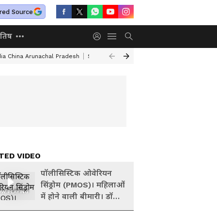
red Source
ोतिष
dia China Arunachal Pradesh
Saudi Turkey Pakistan Defense Pact
Delhi
TED VIDEO
पॉलीसिस्टिक ओवेरियन
सिंड्रोम (PMOS)। महिलाओं
W PLAYING
में होने वाली बीमारी। डॉ
अंजू गुप्ता ने बताया सबकुछ