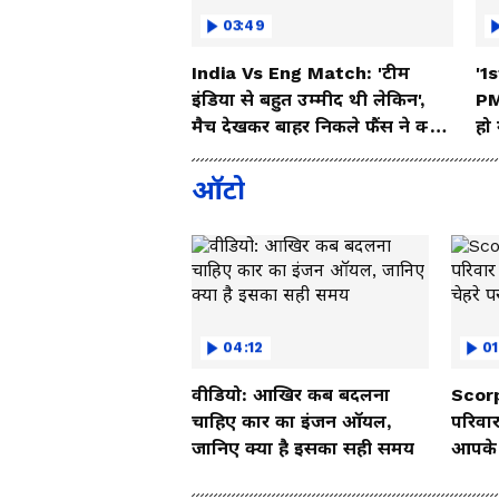
03:49
India Vs Eng Match: 'टीम
'1s
इंडिया से बहुत उम्मीद थी लेकिन',
PM
मैच देखकर बाहर निकले फैंस ने क्या
हो
कहा
ऑटो
04:12
01
वीडियो: आखिर कब बदलना
Scorp
चाहिए कार का इंजन ऑयल,
परिवार
जानिए क्या है इसका सही समय
आपके च
Vide