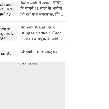
Bahraich News : चाचा
के सामने 13 साल के भतीजे
को खा गया मगरमच्छ, जिंदा
ही लील लिया!
Sonam Wangchuk
Hunger Strike : डॉक्टर
ने सोनम वांगचुक के ऑर्गन
खराब होने की दी चेतावनी
Shamli: 'कान पकड़कर
बाहर करो पहले और फिर...'
कांवड़ यात्रा पर CM Yogi ने
किसे दी वार्निंग?
चंद्रशेखर आजाद,
केजरीवाल, राकेश टिकैत
और... Sonam
Wangchuk के समर्थन में
कौन क्या बोला?
Sanjay Singh: 'भाजपा
एक विध्वंसक पार्टी है, देश