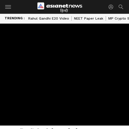
हिन्दी
TRENDING :
Rahul Gandhi E20 Video
NEET Paper Leak
MP Crypto 