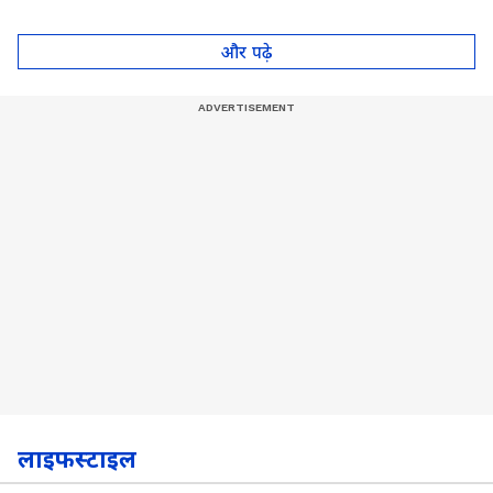
आपका दिल जीत लेगा ये
कर चुका है गेम
पॉट, देखें Video
और पढ़े
लाइफस्टाइल