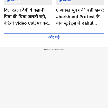
06:12
08:55
दिल दहला देगी ये कहानी!
6 अगस्त सुबह की बड़ी खबरें:
पिता की चिता जलती रही,
Jharkhand Protest के
बेटियां Video Call पर करती
बीच स्टूडेंट्स ने Rahul
रहीं अंतिम दर्शन
Gandhi से की अनोखी
डिमांड!
और पढ़े