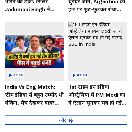
भारत का डंकाः रेसलर
धुरंधर जीत, Argentina की
Jadumani Singh ने
हार पर फूट-फूटकर रोया
Pakistan को दिखा दी
Messi का भारतीय फैन
औकात
03:49
07:04
India Vs Eng Match:
'1st टाइम इन इंडिया'
'टीम इंडिया से बहुत उम्मीद थी
ऑस्ट्रेलिया में PM Modi का
लेकिन', मैच देखकर बाहर
ये ऐलान सुनकर सब हो गई
निकले फैंस ने क्या कहा
गदगद । BBL in India
और पढ़े