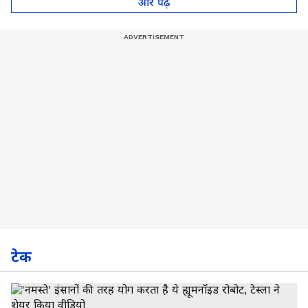
और पढ़े
टेक