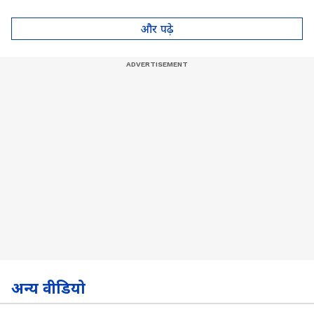
थायराइड का संकेत?। Dr.
Anju Gupta
और पढ़े
अन्य वीडियो