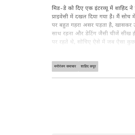
मिड-डे को दिए एक इंटरव्यू में शाहिद ने 
प्राइवेसी में दखल दिया गया है। मैं सोच 
पर बहुत गहरा असर पड़ता है, खासकर उ
साथ रहना और डेटिंग जैसी चीजें सीख ह
पर रहते थे, सोचिए ऐसे में जब ऐसा कुछ
मनोरंजन समाचार
शाहिद कपूर
मनोरंजन जगत की सबसे खास खबरें अब ए
अपडेट्स के लिए
Bollywood News 
सेक्शन देखें। टीवी शोज़, टीआरपी और
साउथ फिल्मों की बड़ी ख़बरों के लिए
S
के लिए
Bhojpuri News
सेक्शन फॉलो
ABOUT THE AUTHOR
Gagan Gurjar
निजी जिंदगी
GG
गगन गुर्जर। पत्रकारिता क्षेत्र में सितंब