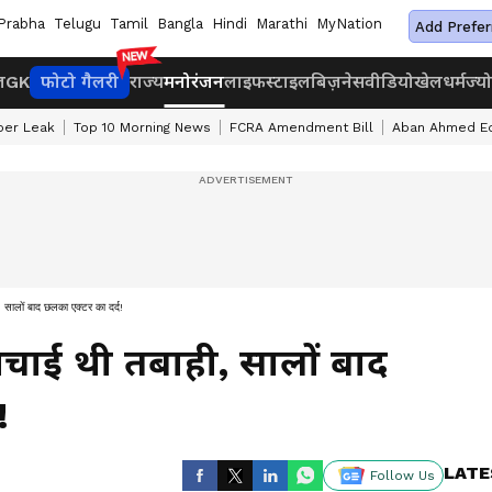
Prabha
Telugu
Tamil
Bangla
Hindi
Marathi
MyNation
Add Prefer
ज
GK
फोटो गैलरी
राज्य
मनोरंजन
लाइफस्टाइल
बिज़नेस
वीडियो
खेल
धर्म
ज्य
per Leak
Top 10 Morning News
FCRA Amendment Bill
Aban Ahmed Edu
ालों बाद छलका एक्टर का दर्द!
ाई थी तबाही, सालों बाद
!
LATE
Follow Us