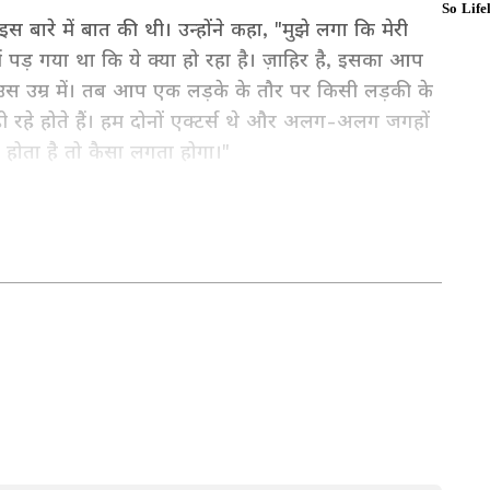
इस बारे में बात की थी। उन्होंने कहा, "मुझे लगा कि मेरी
में पड़ गया था कि ये क्या हो रहा है। ज़ाहिर है, इसका आप
स उम्र में। तब आप एक लड़के के तौर पर किसी लड़की के
ी रहे होते हैं। हम दोनों एक्टर्स थे और अलग-अलग जगहों
 होता है तो कैसा लगता होगा।"
क क्लिक पर। फिल्में, टीवी शो, वेब सीरीज़ और स्टार
in Hindi
और
Entertainment News in Hindi
 सीरियल अपडेट्स के लिए
TV News in Hindi
पढ़ें।
outh Cinema News
, और भोजपुरी इंडस्ट्री अपडेट्स
 करें — सबसे तेज़ एंटरटेनमेंट कवरेज यहीं।
र 2010 से कार्यरत हैं, 15 साल से ज्यादा का अनुभव। मई 2022 से Asianet