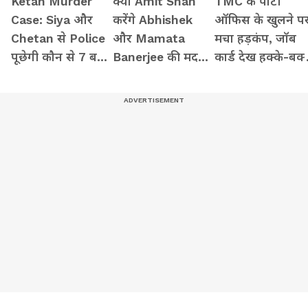
Ketan Murder
क्या Amit Shah
TMC के पार्टी
Case: Siya और
करेंगे Abhishek
ऑफिस के खुलने प
Chetan से Police
और Mamata
मचा हड़कंप, जॉब
पूछेगी कौन से 7 बड़े
Banerjee की मदद?
कार्ड देख हक्के-बक्
सवाल? सामने आ
कितना असर
रह गए लोग
जाएगा पूरा सच!
दिखाएगा TMC का
मेल