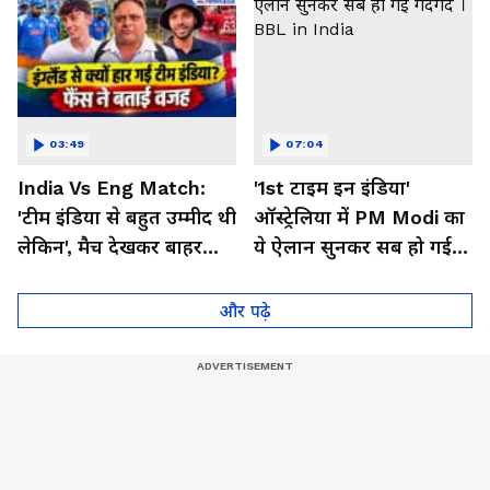
03:49
07:04
India Vs Eng Match:
'1st टाइम इन इंडिया'
'टीम इंडिया से बहुत उम्मीद थी
ऑस्ट्रेलिया में PM Modi का
लेकिन', मैच देखकर बाहर
ये ऐलान सुनकर सब हो गई
निकले फैंस ने क्या कहा
गदगद । BBL in India
और पढ़े