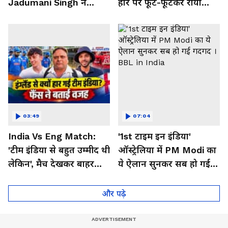
Jadumani Singh ने
हार पर फूट-फूटकर रोया
Pakistan को दिखा दी
Messi का भारतीय फैन
औकात
03:49
07:04
India Vs Eng Match:
'1st टाइम इन इंडिया'
'टीम इंडिया से बहुत उम्मीद थी
ऑस्ट्रेलिया में PM Modi का
लेकिन', मैच देखकर बाहर
ये ऐलान सुनकर सब हो गई
निकले फैंस ने क्या कहा
गदगद । BBL in India
और पढ़े