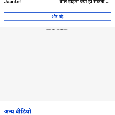
Jaante!
बाल झड़ना क्यों हो सकता है
थायराइड का संकेत?। Dr.
Anju Gupta
और पढ़े
अन्य वीडियो