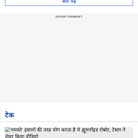
और पढ़े
टेक