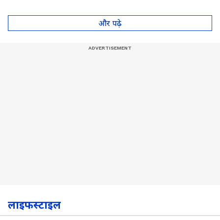
आपका दिल जीत लेगा ये
कर चुका है गेम
पॉट, देखें Video
और पढ़े
लाइफस्टाइल