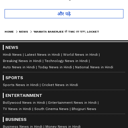
लोगों को हैरान
तो कान पकड़कर मांगी माफी
और पढ़े
HOME
NEWS
'MAMATA BANERJEE की TMC अब खत्म', LOCKET CHATTERJEE का बड़ा बयान
NEWS
Hindi News
Latest News in Hindi
World News in Hindi
Breaking News in Hindi
Technology News in Hindi
Auto News in Hindi
Today News in Hindi
National News in Hindi
SPORTS
Sports News in Hindi
Cricket News in Hindi
ENTERTAINMENT
Bollywood News in Hindi
Entertainment News in Hindi
TV News in Hindi
South Cinema News
Bhojpuri News
BUSINESS
Business News in Hindi
Money News in Hindi