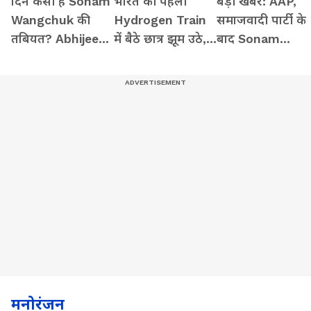
दिन कैसी है Sonam
भारत की पहली
बड़ी खबरें: AAP,
Wangchuk की
Hydrogen Train
समाजवादी पार्टी के
तबियत? Abhijeet
में बैठे छात्र झूम उठे,
बाद Sonam
Dipke ने दिया बड़ा
एक छात्रा ने गजब
Wangchuk को
अपडेट
कहा
मिला कांग्रेस का भी
साथ
मनोरंजन