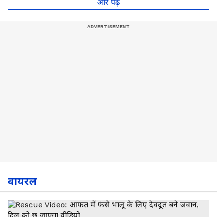
और पढ़े
वायरल