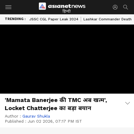
हिन्दी
TRENDING :
JSSC CGL Paper Leak 2024
Lashkar Commander Death
'Mamata Banerjee की TMC अब खत्म',
Locket Chatterjee का बड़ा बयान
Author :
Gaurav Shukla
Published :
Jun 02 2026, 07:17 PM IST