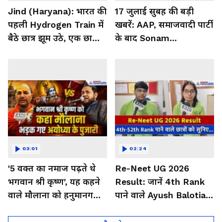
Jind (Haryana): भारत की
17 जुलाई सुबह की बड़ी
पहली Hydrogen Train में
खबरें: AAP, समाजवादी पार्टी
बैठे छात्र झूम उठे, एक छात्रा
के बाद Sonam
ने गजब कहा
Wangchuk को मिला
कांग्रेस का भी साथ
03:01
02:24
'5 वक्त का नमाज पढ़ते थे
Re-Neet UG 2026
भगवान श्री कृष्ण', यह कहने
Result: जानें 4th Rank
वाले मौलाना को हनुमानगढ़ी
पाने वाले Ayush Balotia
के पुजारी ने धो डाला
का सक्सेस सीक्रेट