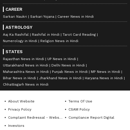
CAREER
Sarkari Naukri
Sarkari Yojana
Career News in Hindi
ASTROLOGY
Aaj Ka Rashifal
Rashifal in Hindi
Tarot Card Reading
Numerology in Hindi
Religion News in Hindi
STATES
Rajasthan News in Hindi
UP News in Hindi
Uttarakhand News in Hindi
Delhi News in Hindi
Maharashtra News in Hindi
Punjab News in Hindi
MP News in Hindi
Bihar News in Hindi
Jharkhand News in Hindi
Haryana News in Hindi
Chhattisgarh News in Hindi
About Website
Terms Of Use
Privacy Policy
CSAM Policy
Complaint Redressal - Website
Compliance Report Digital
Investors