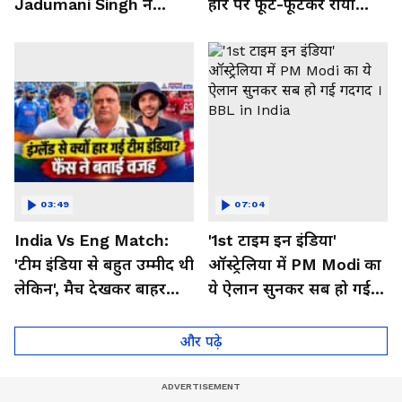
Jadumani Singh ने
हार पर फूट-फूटकर रोया
Pakistan को दिखा दी
Messi का भारतीय फैन
औकात
03:49
07:04
India Vs Eng Match:
'1st टाइम इन इंडिया'
'टीम इंडिया से बहुत उम्मीद थी
ऑस्ट्रेलिया में PM Modi का
लेकिन', मैच देखकर बाहर
ये ऐलान सुनकर सब हो गई
निकले फैंस ने क्या कहा
गदगद । BBL in India
और पढ़े