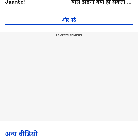
Jaante!
बाल झड़ना क्यों हो सकता है
थायराइड का संकेत?। Dr.
Anju Gupta
और पढ़े
अन्य वीडियो