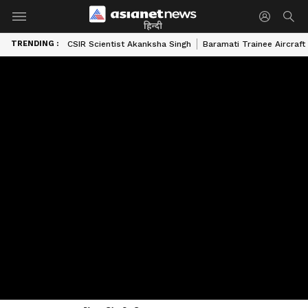
हिन्दी
TRENDING :
CSIR Scientist Akanksha Singh
Baramati Trainee Aircraft