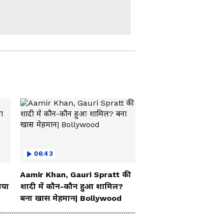
एक बात और गदगद हो गए
Abhijeet Dipke
Atiq Ahmad के पास
खोदी गई अबान की कब्र,
शव पहुंचने पर ऐसा दिखा
माहौल!
Patna में अचानक क्यों हो
गया तगड़ा बवाल? पुलिस
की गाड़ी भी धुआं-धुआं
Pawan Khera क्यों
नाराज हो गए, कहा- 'मोहन
06:43
भागवत के बारे में बात मत
करो'
Aamir Khan, Gauri Spratt की
Kanwar Yatra: 95 वर्षीय
गया
शादी में कौन-कौन हुआ शामिल?
दादी की इच्छा को पूरी करने
बना खास मेहमान| Bollywood
25 पोते बने 'श्रवण कुमार'