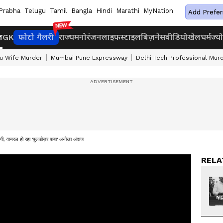
Prabha
Telugu
Tamil
Bangla
Hindi
Marathi
MyNation
Add Prefer
ज
GK
फोटो गैलरी
राज्य
मनोरंजन
लाइफस्टाइल
बिज़नेस
वीडियो
खेल
धर्म
ज्य
u Wife Murder
Mumbai Pune Expressway
Delhi Tech Professional Mur
ोगी, वायरल हो रहा 'बुलडोज़र बाबा' अनोखा अंदाज
RELA
NO