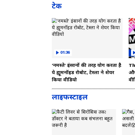
टेक
01:36
'नमस्ते' इंसानों की तरह योग करता है
Th
ये ह्यूमनॉइड रोबोट, टेस्ला ने शेयर
और 
किया वीडियो
वी
लाइफस्टाइल