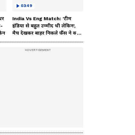
03:49
धर
India Vs Eng Match: 'टीम
ट-
इंडिया से बहुत उम्मीद थी लेकिन',
फैन
मैच देखकर बाहर निकले फैंस ने क्या
कहा