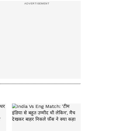
LPG Connection eKYC
Last Date: बिना इसके
नहीं मिलेगा Cylinder , हर
उपभोक्ता को करवाना होगा
ये काम