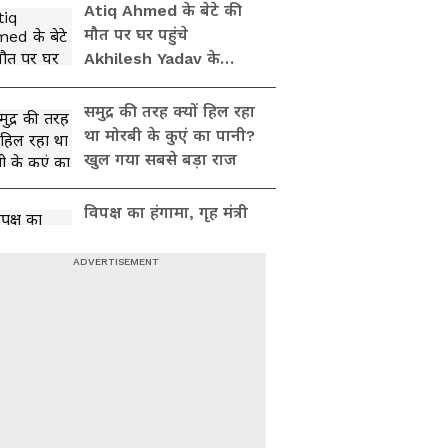
Atiq Ahmed के बेटे की
मौत पर घर पहुंचे
Akhilesh Yadav के
विधायक, जमकर हो रही
फजीहत!
समुद्र की तरह क्यों हिल रहा
था मोरबी के कुएं का पानी?
खुल गया सबसे बड़ा राज
विपक्ष का हंगामा, गृह मंत्री
Amit Shah का नाम लेकर
बरस पड़े Kiren Rijiju ।
Monsoon Session
Atiq Ahmad की पत्नी
शाइस्ता तोड़ेंगी फरारी ? या
अबान के जनाजे से भी रहेंगी
दूर
Mohan Bhagwat की
Gen Z को लेकर कही गई