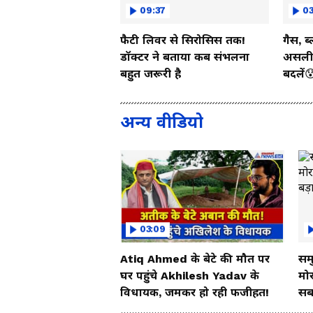
09:37
03
फैटी लिवर से सिरोसिस तक!
गैस, ब
डॉक्टर ने बताया कब संभलना
असली 
बहुत जरूरी है
बदलें
अन्य वीडियो
03:09
Atiq Ahmed के बेटे की मौत पर
समु
घर पहुंचे Akhilesh Yadav के
मो
विधायक, जमकर हो रही फजीहत!
सब