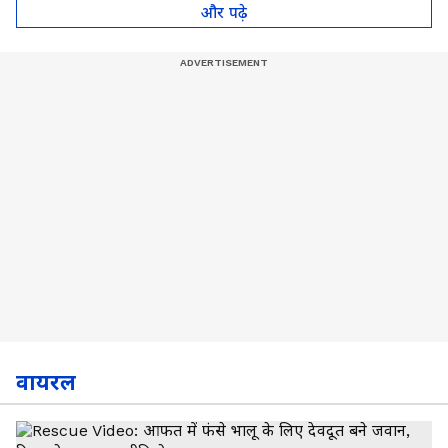
और पढ़े
वायरल