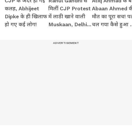
CJP के अंदर हो गई
Rahul Gandhi से
Atiq Ahmad के बे
कलह, Abhijeet
मिलीं CJP Protest
Abaan Ahmed क
Dipke के ही खिलाफ
में लाठी खाने वाली
मौत का पूरा सच! प
हो गए कई लोग!
Muskaan, Delhi
चल गया कैसे हुआ 
Police से दाग दिया
एक्सीडेंट
ये सवाल!