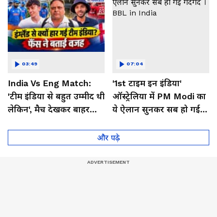
03:49
07:04
India Vs Eng Match:
'1st टाइम इन इंडिया'
'टीम इंडिया से बहुत उम्मीद थी
ऑस्ट्रेलिया में PM Modi का
लेकिन', मैच देखकर बाहर
ये ऐलान सुनकर सब हो गई
निकले फैंस ने क्या कहा
गदगद । BBL in India
और पढ़े