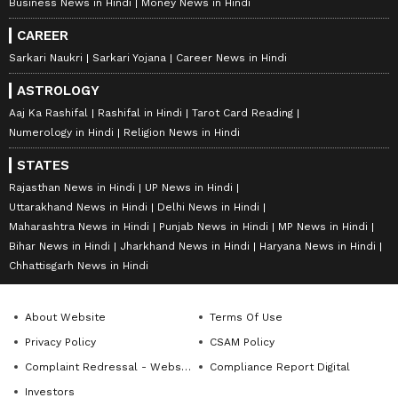
Business News in Hindi
Money News in Hindi
CAREER
Sarkari Naukri
Sarkari Yojana
Career News in Hindi
ASTROLOGY
Aaj Ka Rashifal
Rashifal in Hindi
Tarot Card Reading
Numerology in Hindi
Religion News in Hindi
STATES
Rajasthan News in Hindi
UP News in Hindi
Uttarakhand News in Hindi
Delhi News in Hindi
Maharashtra News in Hindi
Punjab News in Hindi
MP News in Hindi
Bihar News in Hindi
Jharkhand News in Hindi
Haryana News in Hindi
Chhattisgarh News in Hindi
About Website
Terms Of Use
Privacy Policy
CSAM Policy
Complaint Redressal - Website
Compliance Report Digital
Investors