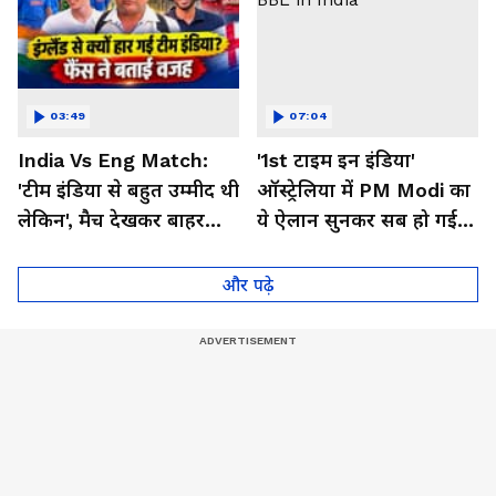
03:49
07:04
India Vs Eng Match:
'1st टाइम इन इंडिया'
'टीम इंडिया से बहुत उम्मीद थी
ऑस्ट्रेलिया में PM Modi का
लेकिन', मैच देखकर बाहर
ये ऐलान सुनकर सब हो गई
निकले फैंस ने क्या कहा
गदगद । BBL in India
और पढ़े