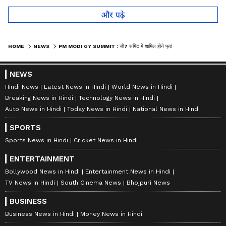
और पढ़े
HOME
NEWS
PM MODI G7 SUMMIT : जी7 समिट में शामिल होने फ्रांस के एवियन पहुंचे PM मोदी
NEWS
Hindi News
Latest News in Hindi
World News in Hindi
Breaking News in Hindi
Technology News in Hindi
Auto News in Hindi
Today News in Hindi
National News in Hindi
SPORTS
Sports News in Hindi
Cricket News in Hindi
ENTERTAINMENT
Bollywood News in Hindi
Entertainment News in Hindi
TV News in Hindi
South Cinema News
Bhojpuri News
BUSINESS
Business News in Hindi
Money News in Hindi