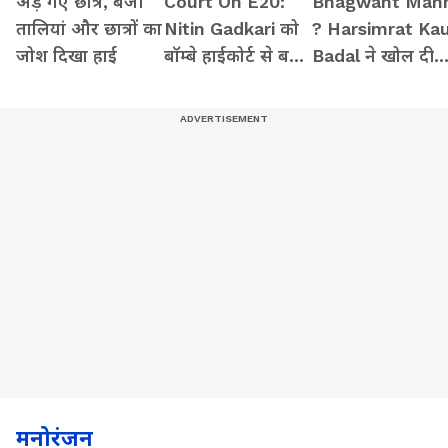
अड़ गए छात्र, बजी
Court On E20:
Bhagwant Man
तालियां और छात्रों का
Nitin Gadkari को
? Harsimrat Ka
जोश दिखा हाई
बॉम्बे हाईकोर्ट से बड़ी
Badal ने खोल दी
राहत, Meta,
पंजाब की एक-एक
Google को दिया
पोल
आदेश
मनोरंजन