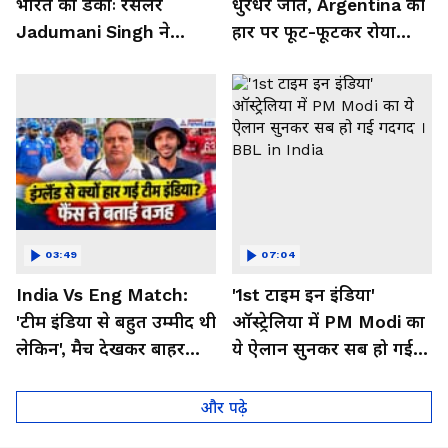
भारत का डंकाः रेसलर
धुरंधर जीत, Argentina की
Jadumani Singh ने
हार पर फूट-फूटकर रोया
Pakistan को दिखा दी
Messi का भारतीय फैन
औकात
03:49
07:04
India Vs Eng Match:
'1st टाइम इन इंडिया'
'टीम इंडिया से बहुत उम्मीद थी
ऑस्ट्रेलिया में PM Modi का
लेकिन', मैच देखकर बाहर
ये ऐलान सुनकर सब हो गई
निकले फैंस ने क्या कहा
गदगद । BBL in India
और पढ़े