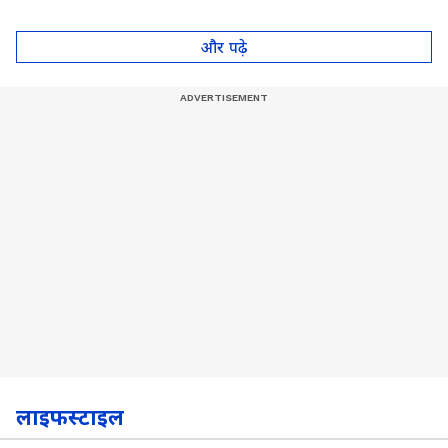
आपका दिल जीत लेगा ये
कर चुका है गेम
पॉट, देखें Video
और पढ़े
लाइफस्टाइल