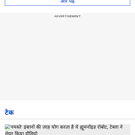
और पढ़े
टेक