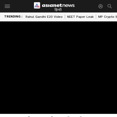
हिन्दी
TRENDING :
Rahul Gandhi E20 Video
NEET Paper Leak
MP Crypto 