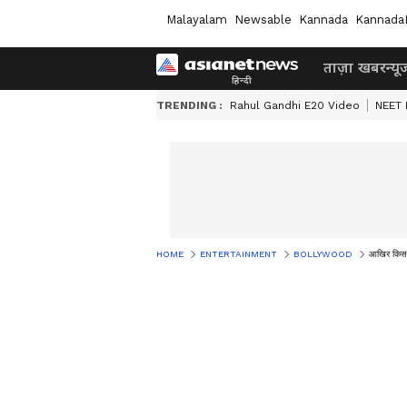
Malayalam
Newsable
Kannada
Kannada
ताज़ा खबर
न्यू
TRENDING :
Rahul Gandhi E20 Video
NEET 
HOME
ENTERTAINMENT
BOLLYWOOD
आखिर किस 