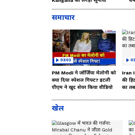
Kangana को तगड़ा सुनाया
धम
So
समाचार
03:02
0
PM Modi ने जॉर्जिया मेलोनी को
Iran 
क्या दिया स्पेशल गिफ्ट? इटली
की हिट
पीएम ने खुद शेयर किया वीडियो
का तबा
खेल