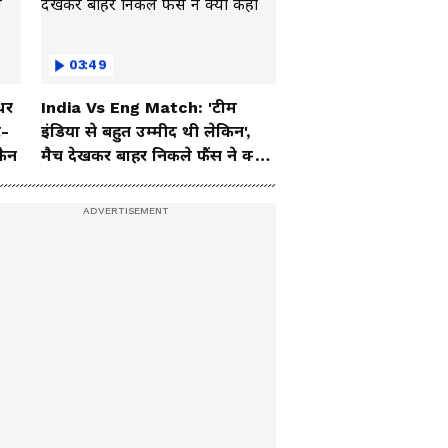
03:49
धर
India Vs Eng Match: 'टीम
ट-
इंडिया से बहुत उम्मीद थी लेकिन',
फैन
मैच देखकर बाहर निकले फैंस ने क्या
कहा