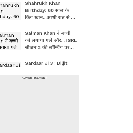
Shahrukh Khan
Birthday: 60 साल के
किंग खान...आधी रात से घर
के बाहर फैंस कर रहे बर्थ-डे
विश
Salman Khan ने बच्ची
को लगाया गले और... ISRL
सीजन 2 की लॉन्चिंग पर
जमकर की मस्ती
Sardaar Ji 3 : Diljit
Dosanjh की Film में Pak
Actress Hania Amir पर
बवाल, लग सकता Ban
Karisma Kapoor Ex
Husband Dies : Polo
खेलते समय हुआ Sunjay
Kapoor का निधन ।
Heart Attack
51 की उम्र में ऐसा जलवा,
Malaika Arora के