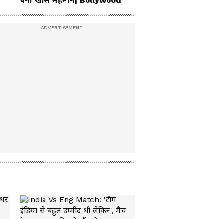
बना खास मेहमान| Bollywood
'सुन लो पाकिस्तान, तेरे 6
टट्टुओं से नहीं डरने वाला
हिंदुस्तान', पहलगाम पहुंचा
एक्टर। Atul Kulkarni