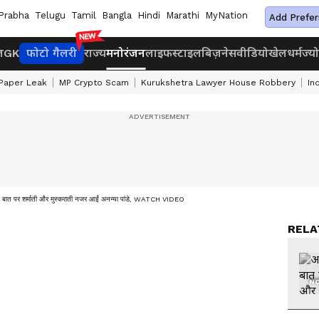
Prabha
Telugu
Tamil
Bangla
Hindi
Marathi
MyNation
Add Prefer
ज
GK
फोटो गैलरी
राज्य
मनोरंजन
लाइफस्टाइल
बिज़नेस
वीडियो
खेल
धर्म
ज्य
Paper Leak
MP Crypto Scam
Kurukshetra Lawyer House Robbery
In
बात पर शर्माती और मुस्कराती नजर आईं अनन्या पांडे, WATCH VIDEO
RELA
NO