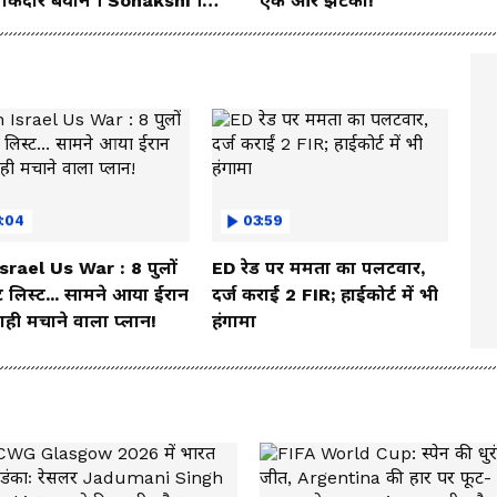
ाकेदार बयान । Sonakshi ।
एक और झटका!
nam wangchuk
3:04
03:59
Israel Us War : 8 पुलों
ED रेड पर ममता का पलटवार,
 लिस्ट... सामने आया ईरान
दर्ज कराईं 2 FIR; हाईकोर्ट में भी
ही मचाने वाला प्लान!
हंगामा