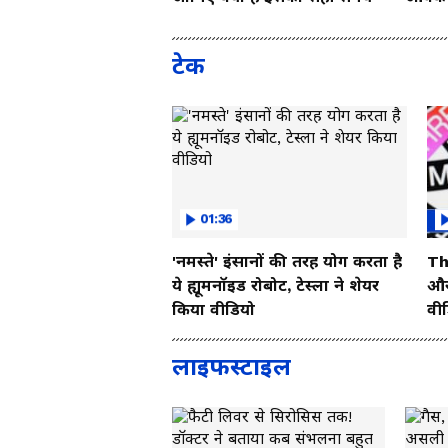
Vide
टेक
01:36
'नमस्ते' इंसानों की तरह योग करता है
Th
ये ह्यूमनॉइड रोबोट, टेस्ला ने शेयर
और 
किया वीडियो
वी
लाइफस्टाइल