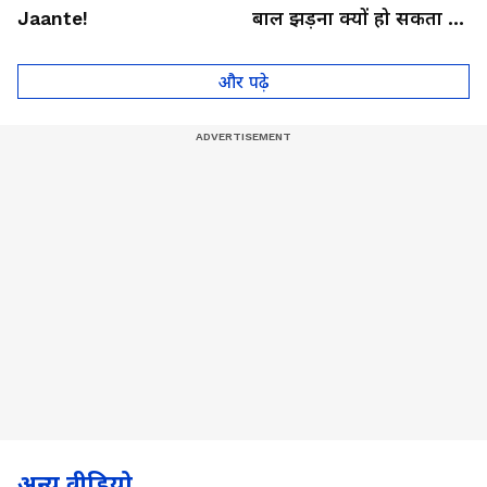
Jaante!
बाल झड़ना क्यों हो सकता है
थायराइड का संकेत?। Dr.
Anju Gupta
और पढ़े
अन्य वीडियो