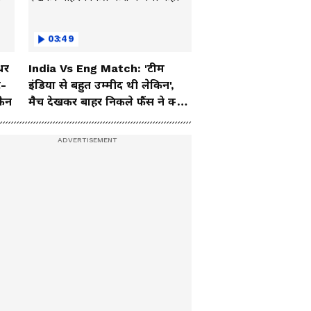
03:49
धर
India Vs Eng Match: 'टीम
ट-
इंडिया से बहुत उम्मीद थी लेकिन',
फैन
मैच देखकर बाहर निकले फैंस ने क्या
कहा