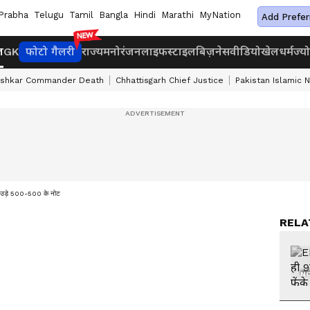
Prabha
Telugu
Tamil
Bangla
Hindi
Marathi
MyNation
Add Prefer
ज
GK
फोटो गैलरी
राज्य
मनोरंजन
लाइफस्टाइल
बिज़नेस
वीडियो
खेल
धर्म
ज्य
ashkar Commander Death
Chhattisgarh Chief Justice
Pakistan Islamic 
 में उड़े 500-500 के नोट
RELA
NO