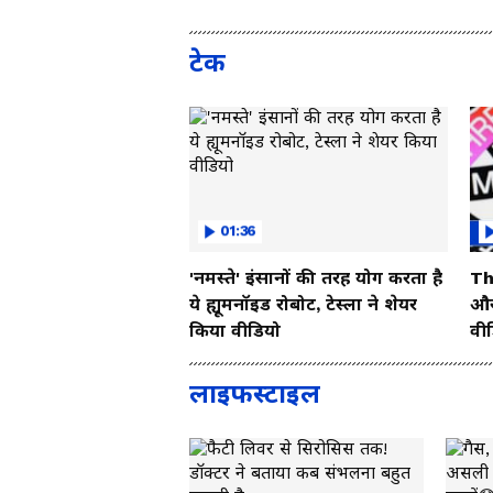
Vide
टेक
01:36
'नमस्ते' इंसानों की तरह योग करता है
Th
ये ह्यूमनॉइड रोबोट, टेस्ला ने शेयर
और 
किया वीडियो
वी
लाइफस्टाइल