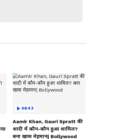
बातें, तालियों से गूंज उठा
हॉल
Modi in IIT Delhi: देश के
युवाओं को PM Modi ने
दिया सक्सेस का बहुत बड़ा
फॉर्मूला, बजने लगी तालियां
IIT Delhi में PM Modi:
'1-2 बेटी होती तो अच्छा
होता..' Modi ने युवाओं को
दी बहुत बड़ी सीख
Rahul Gandhi ने E20 पर
बनाया वीडियो लेकिन कर
दिया बड़ा भारी ब्लंडर!
06:43
Jalandhar में भयानक
Aamir Khan, Gauri Spratt की
एक्सीडेंटः चकनाचूर हो गई
गया
शादी में कौन-कौन हुआ शामिल?
कार-3 लोगों की ऑन द
बना खास मेहमान| Bollywood
स्पॉट मौत, SHO ने क्या