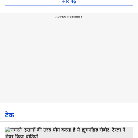
और पढ़े
टेक