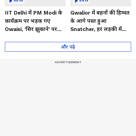
05:10
04:13
IIT Delhi में PM Modi के
Gwalior में बहनों की हिम्मत
कार्यक्रम पर भड़क गए
के आगे पस्त हुआ
Owaisi, 'सिर झुकाने' पर
Snatcher, हर लड़की में
उठाए सवाल
होनी चाहिए ऐसी हिम्मत!
और पढ़े