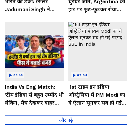
भारत का डंकाः रेसलर
धुरंधर जीत, Argentina की
Jadumani Singh ने
हार पर फूट-फूटकर रोया
Pakistan को दिखा दी
Messi का भारतीय फैन
औकात
03:49
07:04
India Vs Eng Match:
'1st टाइम इन इंडिया'
'टीम इंडिया से बहुत उम्मीद थी
ऑस्ट्रेलिया में PM Modi का
लेकिन', मैच देखकर बाहर
ये ऐलान सुनकर सब हो गई
निकले फैंस ने क्या कहा
गदगद । BBL in India
और पढ़े