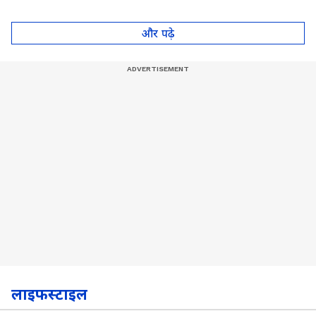
आपका दिल जीत लेगा ये
कर चुका है गेम
पॉट, देखें Video
और पढ़े
लाइफस्टाइल