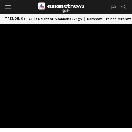
हिन्दी
TRENDING :
CSIR Scientist Akanksha Singh
Baramati Trainee Aircraft