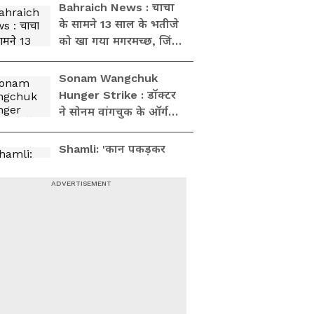
'वनवास' पर भेजा
Bahraich News : चाचा
के सामने 13 साल के भतीजे
को खा गया मगरमच्छ, जिंदा
ही लील लिया!
Sonam Wangchuk
Hunger Strike : डॉक्टर
ने सोनम वांगचुक के ऑर्गन
खराब होने की दी चेतावनी
Shamli: 'कान पकड़कर
बाहर करो पहले और फिर...'
कांवड़ यात्रा पर CM Yogi ने
किसे दी वार्निंग?
चंद्रशेखर आजाद,
केजरीवाल, राकेश टिकैत
और... Sonam
Wangchuk के समर्थन में
कौन क्या बोला?
Sanjay Singh: 'भाजपा
एक विध्वंसक पार्टी है, देश