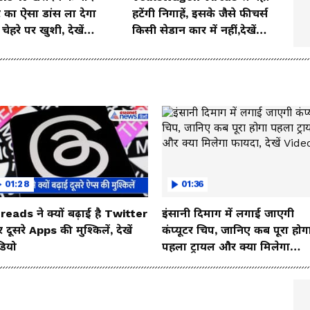
 का ऐसा डांस ला देगा
हटेंगी निगाहें, इसके जैसे फीचर्स
ेहरे पर खुशी, देखें
किसी सेडान कार में नहीं,देखें
o
इसका जबरदस्त लुक
01:28
01:36
reads ने क्यों बढ़ाई है Twitter
इंसानी दिमाग में लगाई जाएगी
दूसरे Apps की मुश्किलें, देखें
कंप्यूटर चिप, जानिए कब पूरा होग
डियो
पहला ट्रायल और क्या मिलेगा
फायदा, देखें Video