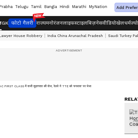
Prabha
Telugu
Tamil
Bangla
Hindi
Marathi
MyNation
Add Prefer
ज
GK
फोटो गैलरी
राज्य
मनोरंजन
लाइफस्टाइल
बिज़नेस
वीडियो
खेल
धर्म
ज्य
 Lawyer House Robbery
India China Arunachal Pradesh
Saudi Turkey Pa
 CLASS में सजी सुहागरात की सेज, रेलवे ने TTE को 'वनवास' पर भेजा
RELA
NO