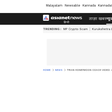
Malayalam
Newsable
Kannada
Kannada
ताज़ा खबर
न्यू
TRENDING :
MP Crypto Scam
Kurukshetra
HOME
NEWS
TRAIN HONEYMOON COACH VIDEO: AC FIRST