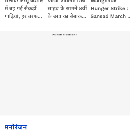
सैलाब! जम्मू कश्मीर
Viral Video: DM
Wangchuk
में बह गई सैकड़ों
साहब के सामने 8वीं
Hunger Strike :
गाड़ियां, हर तरफ
के छात्र का बेबाक
Sansad March मे
कहर ही कहर
अंदाज! फंस गई
शामिल होंगे
पुलिस
Chandrashekha
Azad ! कर दिया बड
दावा
मनोरंजन