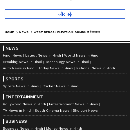
लोगों को हैरान
तो कान पकड़कर मांगी माफी
और पढ़े
HOME
NEWS
WEST BENGAL ELECTION: DUMDUM में ममता बनर्जी को CM YOGI ने जमकर सुनाया
NEWS
Hindi News
Latest News in Hindi
World News in Hindi
Breaking News in Hindi
Technology News in Hindi
Auto News in Hindi
Today News in Hindi
National News in Hindi
SPORTS
Sports News in Hindi
Cricket News in Hindi
ENTERTAINMENT
Bollywood News in Hindi
Entertainment News in Hindi
TV News in Hindi
South Cinema News
Bhojpuri News
BUSINESS
Business News in Hindi
Money News in Hindi