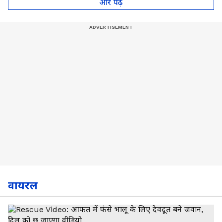
और पढ़े
वायरल