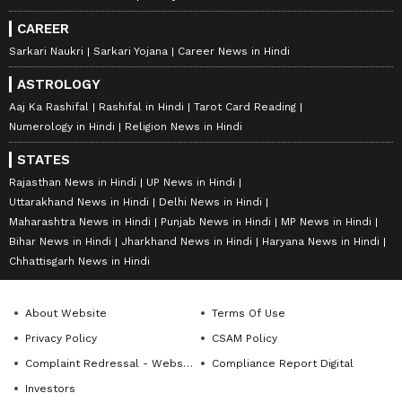
CAREER
Sarkari Naukri
Sarkari Yojana
Career News in Hindi
ASTROLOGY
Aaj Ka Rashifal
Rashifal in Hindi
Tarot Card Reading
Numerology in Hindi
Religion News in Hindi
STATES
Rajasthan News in Hindi
UP News in Hindi
Uttarakhand News in Hindi
Delhi News in Hindi
Maharashtra News in Hindi
Punjab News in Hindi
MP News in Hindi
Bihar News in Hindi
Jharkhand News in Hindi
Haryana News in Hindi
Chhattisgarh News in Hindi
About Website
Terms Of Use
Privacy Policy
CSAM Policy
Complaint Redressal - Website
Compliance Report Digital
Investors