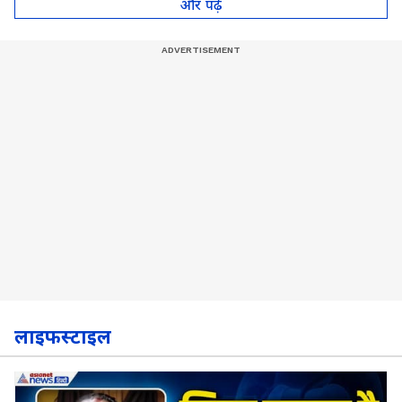
पॉट, देखें Video
और पढ़े
लाइफस्टाइल