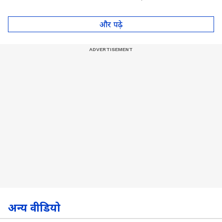
थायराइड का संकेत?। Dr.
Anju Gupta
और पढ़े
अन्य वीडियो