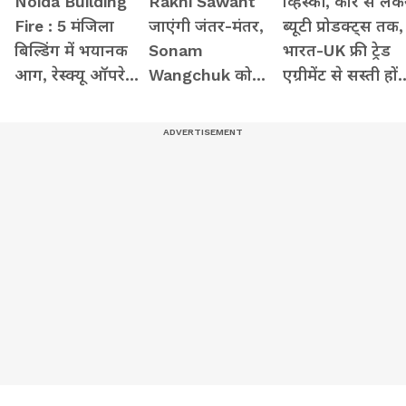
Noida Building
Rakhi Sawant
व्हिस्की, कार से लेक
Fire : 5 मंजिला
जाएंगी जंतर-मंतर,
ब्यूटी प्रोडक्ट्स तक,
बिल्डिंग में भयानक
Sonam
भारत-UK फ्री ट्रेड
आग, रेस्क्यू ऑपरेशन
Wangchuk को
एग्रीमेंट से सस्ती हों
देख उड़ गई लोगों की
अपने हाथों से
ये चीजें
नींद
पिलाएंगी जूस-
आमरस